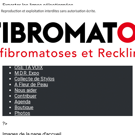
Exporter les lignes sélectionnées
Exporter toutes les colonnes
Exporter uniquement les colonnes affichées
Menu
<
>
Journées Partage 2026 - La Rochelle
Les manifestations
Tom et son doudou
OSE TA VOIX
M.D.R. Expo
Collecte de Stylos
A Fleur de Peau
Nous aider
Contribuer
Agenda
Boutique
Photos
?>
Images de la page d'accueil