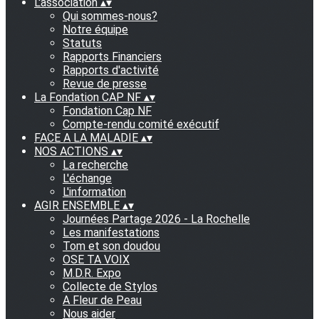
L'association
▴
▾
Qui sommes-nous?
Notre équipe
Statuts
Rapports Financiers
Rapports d'activité
Revue de presse
La Fondation CAP NF
▴
▾
Fondation Cap NF
Compte-rendu comité exécutif
FACE A LA MALADIE
▴
▾
NOS ACTIONS
▴
▾
La recherche
L'échange
L'information
AGIR ENSEMBLE
▴
▾
Journées Partage 2026 - La Rochelle
Les manifestations
Tom et son doudou
OSE TA VOIX
M.D.R. Expo
Collecte de Stylos
A Fleur de Peau
Nous aider