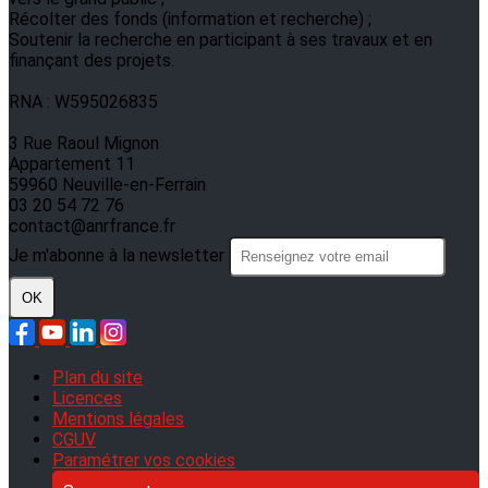
Récolter des fonds (information et recherche) ;
Soutenir la recherche en participant à ses travaux et en
finançant des projets.
RNA : W595026835
3 Rue Raoul Mignon
Appartement 11
59960 Neuville-en-Ferrain
03 20 54 72 76
contact@anrfrance.fr
Je m'abonne à la newsletter
OK
Plan du site
Licences
Mentions légales
CGUV
Paramétrer vos cookies