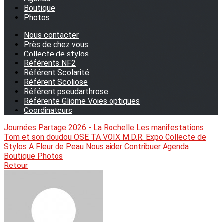
Boutique
Photos
Nous contacter
Près de chez vous
Collecte de stylos
Référents NF2
Référent Scolarité
Référent Scoliose
Référent pseudarthrose
Référente Gliome Voies optiques
Coordinateurs
Journées Partage 2026 - La Rochelle
Les manifestations
Tom et son doudou
OSE TA VOIX
M.D.R. Expo
Collecte de
Stylos
A Fleur de Peau
Nous aider
Contribuer
Agenda
Boutique
Photos
Retour