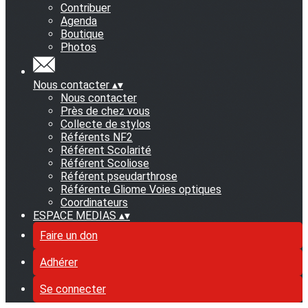
Contribuer
Agenda
Boutique
Photos
Nous contacter
▴
▾
Nous contacter
Près de chez vous
Collecte de stylos
Référents NF2
Référent Scolarité
Référent Scoliose
Référent pseudarthrose
Référente Gliome Voies optiques
Coordinateurs
ESPACE MEDIAS
▴
▾
Faire un don
Adhérer
Se connecter