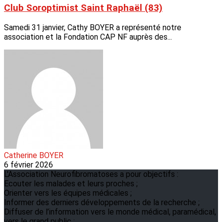
Club Soroptimist Saint Raphaël (83)
Samedi 31 janvier, Cathy BOYER a représenté notre
association et la Fondation CAP NF auprès des...
Catherine BOYER
6 février 2026
L'Association Neurofibromatoses a pour objectifs :
Ecouter les malades et leurs proches ;
Orienter vers les équipes médicales ;
Informer des derniers développements de la recherche ;
Diffuser de l’information vers le monde médical, paramédical,
vers le grand public ;