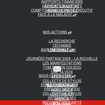
RAPPORTS FINANCIERS
FONDATION CAP NF
RAPPORTS D'ACTIVITÉ
COMPTE-RENDU COMITÉ EXÉCUTIF
REVUE DE PRESSE
FACE A LA MALADIE
▴
▾
NOS ACTIONS
▴
▾
LA RECHERCHE
L'ÉCHANGE
AGIR ENSEMBLE
▴
▾
L'INFORMATION
JOURNÉES PARTAGE 2026 - LA ROCHELLE
LES MANIFESTATIONS
TOM ET SON DOUDOU
OSE TA VOIX
NOUS CONTACTER
▴
▾
M.D.R. EXPO
COLLECTE DE STYLOS
NOUS CONTACTER
ESPACE MEDIAS
▴
▾
A FLEUR DE PEAU
PRÈS DE CHEZ VOUS
NOUS AIDER
COLLECTE DE STYLOS
CONTRIBUER
RÉFÉRENTS NF2
AGENDA
RÉFÉRENT SCOLARITÉ
BOUTIQUE
FAIRE UN DON