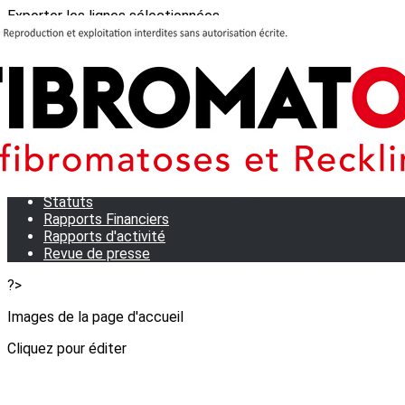
Exporter les lignes sélectionnées
Exporter toutes les colonnes
Exporter uniquement les colonnes affichées
Menu
<
>
Qui sommes-nous?
Notre équipe
Statuts
Rapports Financiers
Rapports d'activité
Revue de presse
?>
Images de la page d'accueil
Cliquez pour éditer