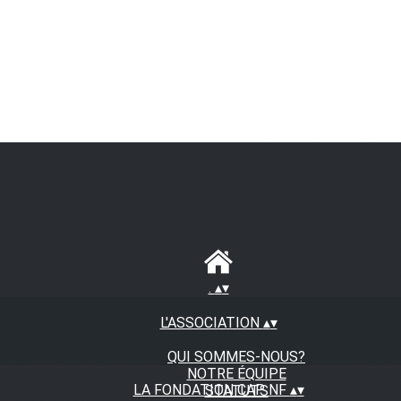
.
▴
▾
L'ASSOCIATION
▴
▾
QUI SOMMES-NOUS?
NOTRE ÉQUIPE
LA FONDATION CAP NF
▴
▾
STATUTS