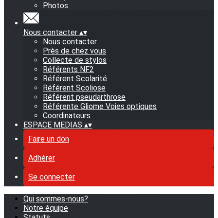
Photos
Nous contacter
▴
▾
Nous contacter
Près de chez vous
Collecte de stylos
Référents NF2
Référent Scolarité
Référent Scoliose
Référent pseudarthrose
Référente Gliome Voies optiques
Coordinateurs
ESPACE MEDIAS
▴
▾
Faire un don
Adhérer
Se connecter
Qui sommes-nous?
Notre équipe
Statuts