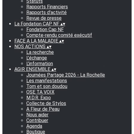
Statuts
Rapports Financiers
Rapports d'activité
Revue de presse
La Fondation CAP NF
▴
▾
Fondation Cap NF
Compte-rendu comité exécutif
FACE A LA MALADIE
▴
▾
NOS ACTIONS
▴
▾
La recherche
L'échange
L'information
AGIR ENSEMBLE
▴
▾
Journées Partage 2026 - La Rochelle
Les manifestations
Tom et son doudou
OSE TA VOIX
M.D.R. Expo
Collecte de Stylos
A Fleur de Peau
Nous aider
Contribuer
Agenda
Boutique