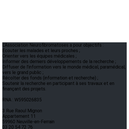
L'Association Neurofibromatoses a pour objectifs :
Ecouter les malades et leurs proches ;
Orienter vers les équipes médicales ;
Informer des derniers développements de la recherche ;
Diffuser de l’information vers le monde médical, paramédical,
vers le grand public ;
Récolter des fonds (information et recherche) ;
Soutenir la recherche en participant à ses travaux et en
finançant des projets.
RNA : W595026835
3 Rue Raoul Mignon
Appartement 11
59960 Neuville-en-Ferrain
03 20 54 72 76