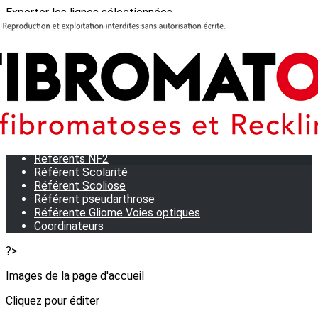
Exporter les lignes sélectionnées
Exporter toutes les colonnes
Exporter uniquement les colonnes affichées
Menu
<
>
Nous contacter
Près de chez vous
Collecte de stylos
Référents NF2
Référent Scolarité
Référent Scoliose
Référent pseudarthrose
Référente Gliome Voies optiques
Coordinateurs
?>
Images de la page d'accueil
Cliquez pour éditer