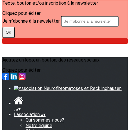
Texte, bouton et/ou inscription à la newsletter
Cliquez pour éditer
Je m'abonne à la newsletter
OK
Ajoutez un logo, un bouton, des réseaux sociaux
Cliquez pour éditer
.
▴
▾
L'association
▴
▾
Qui sommes-nous?
Notre équipe