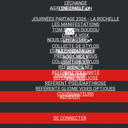
L'ÉCHANGE
AGIR ENSEMBLE
▴
▾
L'INFORMATION
JOURNÉES PARTAGE 2026 - LA ROCHELLE
LES MANIFESTATIONS
TOM ET SON DOUDOU
OSE TA VOIX
NOUS CONTACTER
▴
▾
M.D.R. EXPO
COLLECTE DE STYLOS
NOUS CONTACTER
ESPACE MEDIAS
▴
▾
A FLEUR DE PEAU
PRÈS DE CHEZ VOUS
NOUS AIDER
COLLECTE DE STYLOS
CONTRIBUER
RÉFÉRENTS NF2
AGENDA
RÉFÉRENT SCOLARITÉ
BOUTIQUE
FAIRE UN DON
RÉFÉRENT SCOLIOSE
PHOTOS
RÉFÉRENT PSEUDARTHROSE
RÉFÉRENTE GLIOME VOIES OPTIQUES
COORDINATEURS
ADHÉRER
SE CONNECTER