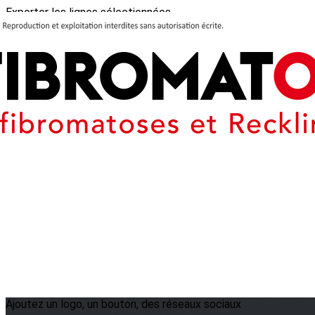
Exporter les lignes sélectionnées
Exporter toutes les colonnes
Exporter uniquement les colonnes affichées
Menu
?>
Images de la page d'accueil
Cliquez pour éditer
Ajoutez un logo, un bouton, des réseaux sociaux