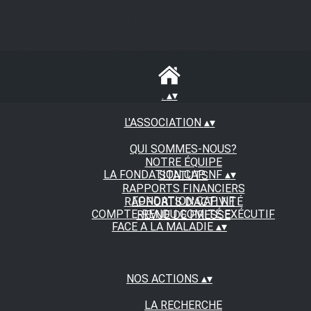
.
▴
▾
L'ASSOCIATION
▴
▾
QUI SOMMES-NOUS?
NOTRE ÉQUIPE
LA FONDATION CAP NF
▴
▾
STATUTS
RAPPORTS FINANCIERS
FONDATION CAP NF
RAPPORTS D'ACTIVITÉ
COMPTE-RENDU COMITÉ EXÉCUTIF
REVUE DE PRESSE
FACE A LA MALADIE
▴
▾
NOS ACTIONS
▴
▾
LA RECHERCHE