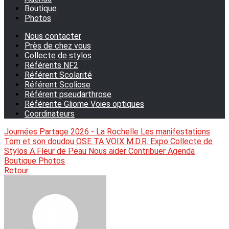
Boutique
Photos
Nous contacter
Près de chez vous
Collecte de stylos
Référents NF2
Référent Scolarité
Référent Scoliose
Référent pseudarthrose
Référente Gliome Voies optiques
Coordinateurs
Journées Partage 2026 - La Rochelle
Les manifestations
Tom et son doudou
OSE TA VOIX
M.D.R. Expo
Collecte de
Stylos
A Fleur de Peau
Nous aider
Contribuer
Agenda
Boutique
Photos
Retour