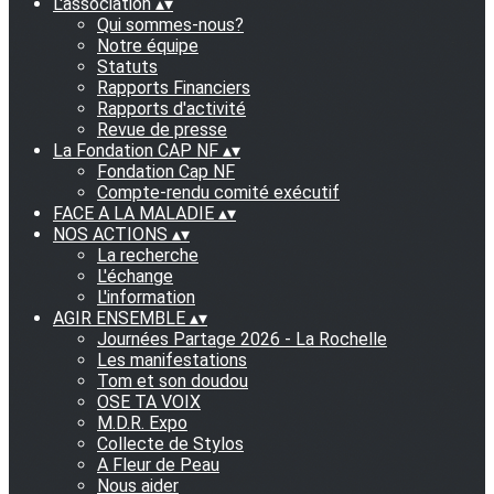
L'association
▴
▾
Qui sommes-nous?
Notre équipe
Statuts
Rapports Financiers
Rapports d'activité
Revue de presse
La Fondation CAP NF
▴
▾
Fondation Cap NF
Compte-rendu comité exécutif
FACE A LA MALADIE
▴
▾
NOS ACTIONS
▴
▾
La recherche
L'échange
L'information
AGIR ENSEMBLE
▴
▾
Journées Partage 2026 - La Rochelle
Les manifestations
Tom et son doudou
OSE TA VOIX
M.D.R. Expo
Collecte de Stylos
A Fleur de Peau
Nous aider