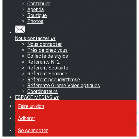
Contribuer
Agenda
Boutique
Photos
Nous contacter
▴
▾
Nous contacter
Près de chez vous
Collecte de stylos
Référents NF2
Référent Scolarité
Référent Scoliose
Référent pseudarthrose
Référente Gliome Voies optiques
Coordinateurs
ESPACE MEDIAS
▴
▾
Faire un don
Adhérer
Se connecter