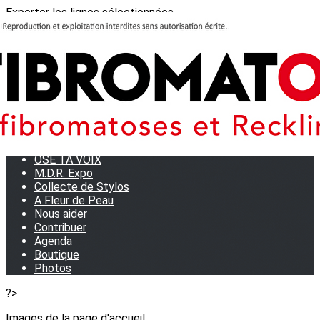
Exporter les lignes sélectionnées
Exporter toutes les colonnes
Exporter uniquement les colonnes affichées
Menu
<
>
Journées Partage 2026 - La Rochelle
Les manifestations
Tom et son doudou
OSE TA VOIX
M.D.R. Expo
Collecte de Stylos
A Fleur de Peau
Nous aider
Contribuer
Agenda
Boutique
Photos
?>
Images de la page d'accueil