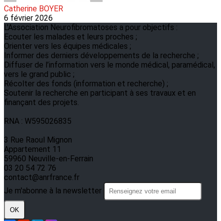
Catherine BOYER
6 février 2026
L'Association Neurofibromatoses a pour objectifs :
Ecouter les malades et leurs proches ;
Orienter vers les équipes médicales ;
Informer des derniers développements de la recherche ;
Diffuser de l’information vers le monde médical, paramédical,
vers le grand public ;
Récolter des fonds (information et recherche) ;
Soutenir la recherche en participant à ses travaux et en
finançant des projets.
RNA : W595026835
3 Rue Raoul Mignon
Appartement 11
59960 Neuville-en-Ferrain
03 20 54 72 76
contact@anrfrance.fr
Je m'abonne à la newsletter
OK