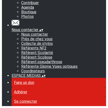
Contribuer
Agenda
Boutique
Photos
Nous contacter
▴
▾
Nous contacter
Près de chez vous
Collecte de stylos
Référents NF2
Référent Scolarité
Référent Scoliose
Référent pseudarthrose
Référente Gliome Voies optiques
Coordinateurs
ESPACE MEDIAS
▴
▾
Faire un don
Adhérer
Se connecter