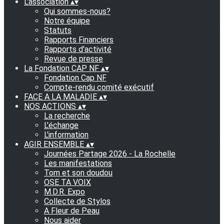
L'association
▴
▾
Qui sommes-nous?
Notre équipe
Statuts
Rapports Financiers
Rapports d'activité
Revue de presse
La Fondation CAP NF
▴
▾
Fondation Cap NF
Compte-rendu comité exécutif
FACE A LA MALADIE
▴
▾
NOS ACTIONS
▴
▾
La recherche
L'échange
L'information
AGIR ENSEMBLE
▴
▾
Journées Partage 2026 - La Rochelle
Les manifestations
Tom et son doudou
OSE TA VOIX
M.D.R. Expo
Collecte de Stylos
A Fleur de Peau
Nous aider