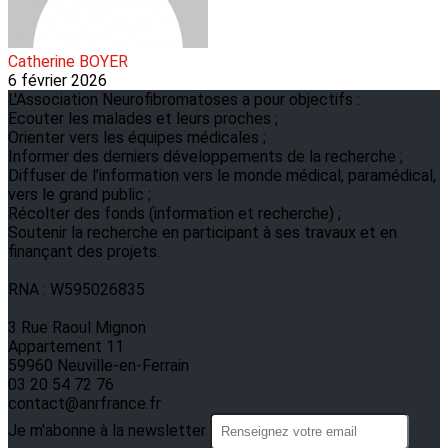
Catherine BOYER
6 février 2026
L'Association Neurofibromatoses a pour objectifs :
Ecouter les malades et leurs proches ;
Orienter vers les équipes médicales ;
Informer des derniers développements de la recherche ;
Diffuser de l’information vers le monde médical, paramédical,
vers le grand public ;
Récolter des fonds (information et recherche) ;
Soutenir la recherche en participant à ses travaux et en
finançant des projets.
RNA : W595026835
3 Rue Raoul Mignon
Appartement 11
59960 Neuville-en-Ferrain
03 20 54 72 76
contact@anrfrance.fr
Je m'abonne à la newsletter