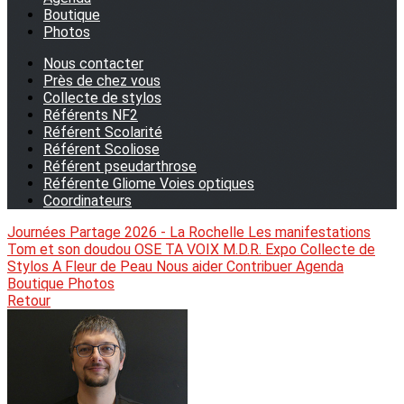
Boutique
Photos
Nous contacter
Près de chez vous
Collecte de stylos
Référents NF2
Référent Scolarité
Référent Scoliose
Référent pseudarthrose
Référente Gliome Voies optiques
Coordinateurs
Journées Partage 2026 - La Rochelle
Les manifestations
Tom et son doudou
OSE TA VOIX
M.D.R. Expo
Collecte de
Stylos
A Fleur de Peau
Nous aider
Contribuer
Agenda
Boutique
Photos
Retour