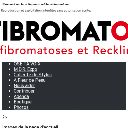
Exporter les lignes sélectionnées
Exporter toutes les colonnes
Exporter uniquement les colonnes affichées
Menu
<
>
Journées Partage 2026 - La Rochelle
Les manifestations
Tom et son doudou
OSE TA VOIX
M.D.R. Expo
Collecte de Stylos
A Fleur de Peau
Nous aider
Contribuer
Agenda
Boutique
Photos
?>
Images de la page d'accueil