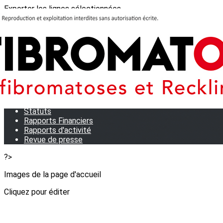
Exporter les lignes sélectionnées
Exporter toutes les colonnes
Exporter uniquement les colonnes affichées
Menu
<
>
Qui sommes-nous?
Notre équipe
Statuts
Rapports Financiers
Rapports d'activité
Revue de presse
?>
Images de la page d'accueil
Cliquez pour éditer