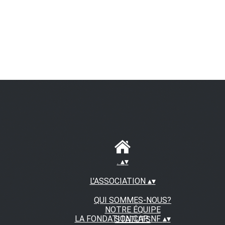
.
▴
▾
L'ASSOCIATION
▴
▾
QUI SOMMES-NOUS?
NOTRE ÉQUIPE
LA FONDATION CAP NF
▴
▾
STATUTS