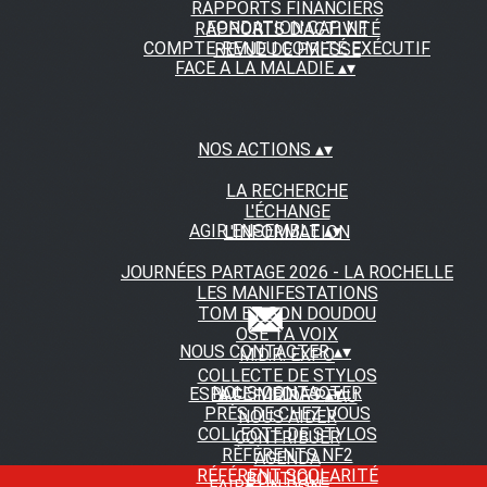
RAPPORTS FINANCIERS
FONDATION CAP NF
RAPPORTS D'ACTIVITÉ
COMPTE-RENDU COMITÉ EXÉCUTIF
REVUE DE PRESSE
FACE A LA MALADIE
▴
▾
NOS ACTIONS
▴
▾
LA RECHERCHE
L'ÉCHANGE
AGIR ENSEMBLE
▴
▾
L'INFORMATION
JOURNÉES PARTAGE 2026 - LA ROCHELLE
LES MANIFESTATIONS
TOM ET SON DOUDOU
OSE TA VOIX
NOUS CONTACTER
▴
▾
M.D.R. EXPO
COLLECTE DE STYLOS
NOUS CONTACTER
ESPACE MEDIAS
▴
▾
A FLEUR DE PEAU
PRÈS DE CHEZ VOUS
NOUS AIDER
COLLECTE DE STYLOS
CONTRIBUER
RÉFÉRENTS NF2
AGENDA
RÉFÉRENT SCOLARITÉ
BOUTIQUE
FAIRE UN DON