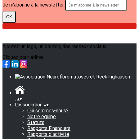
Je m'abonne à la newsletter
OK
Ajoutez un logo, un bouton, des réseaux sociaux
Cliquez pour éditer
.
▴
▾
L'association
▴
▾
Qui sommes-nous?
Notre équipe
Statuts
Rapports Financiers
Rapports d'activité