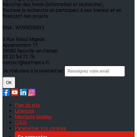
Récolter des fonds (information et recherche) ;
Soutenir la recherche en participant à ses travaux et en
finançant des projets.
RNA : W595026835
3 Rue Raoul Mignon
Appartement 11
59960 Neuville-en-Ferrain
03 20 54 72 76
contact@anrfrance.fr
Je m'abonne à la newsletter
OK
Plan du site
Licences
Mentions légales
CGUV
Paramétrer vos cookies