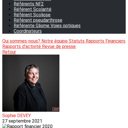
Référents NF2
Référent Scolarité
Référent Scoliose
Référent pseudarthrose
Référente Gliome Voies optiques
Coordinateurs
Qui sommes-nous?
Notre équipe
Statuts
Rapports Financiers
Rapports d'activité
Revue de presse
Retour
Sophie DEVEY
27 septembre 2021