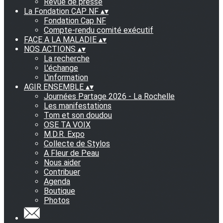
Revue de presse
La Fondation CAP NF
▴
▾
Fondation Cap NF
Compte-rendu comité exécutif
FACE A LA MALADIE
▴
▾
NOS ACTIONS
▴
▾
La recherche
L'échange
L'information
AGIR ENSEMBLE
▴
▾
Journées Partage 2026 - La Rochelle
Les manifestations
Tom et son doudou
OSE TA VOIX
M.D.R. Expo
Collecte de Stylos
A Fleur de Peau
Nous aider
Contribuer
Agenda
Boutique
Photos