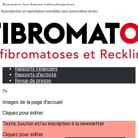
Exporter les lignes sélectionnées
Exporter toutes les colonnes
Exporter uniquement les colonnes affichées
Menu
<
>
Qui sommes-nous?
Notre équipe
Statuts
Rapports Financiers
Rapports d'activité
Revue de presse
?>
Images de la page d'accueil
Cliquez pour éditer
Texte, bouton et/ou inscription à la newsletter
Cliquez pour éditer