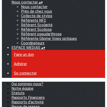
Nous contacter
▴
▾
Nous contacter
Près de chez vous
Collecte de stylos
Référents NF2
Référent Scolarité
Référent Scoliose
Référent pseudarthrose
Référente Gliome Voies optiques
Coordinateurs
ESPACE MEDIAS
▴
▾
Faire un don
Adhérer
Se connecter
Qui sommes-nous?
Notre équipe
Statuts
Rapports Financiers
Rapports d'activité
Revue de presse