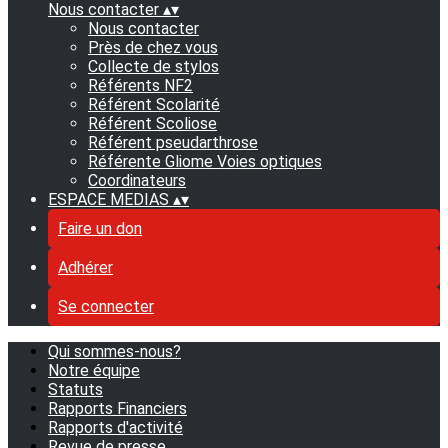
Nous contacter
▴
▾
Nous contacter
Près de chez vous
Collecte de stylos
Référents NF2
Référent Scolarité
Référent Scoliose
Référent pseudarthrose
Référente Gliome Voies optiques
Coordinateurs
ESPACE MEDIAS
▴
▾
Faire un don
Adhérer
Se connecter
Qui sommes-nous?
Notre équipe
Statuts
Rapports Financiers
Rapports d'activité
Revue de presse