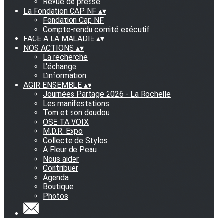
Revue de presse
La Fondation CAP NF
▴
▾
Fondation Cap NF
Compte-rendu comité exécutif
FACE A LA MALADIE
▴
▾
NOS ACTIONS
▴
▾
La recherche
L'échange
L'information
AGIR ENSEMBLE
▴
▾
Journées Partage 2026 - La Rochelle
Les manifestations
Tom et son doudou
OSE TA VOIX
M.D.R. Expo
Collecte de Stylos
A Fleur de Peau
Nous aider
Contribuer
Agenda
Boutique
Photos