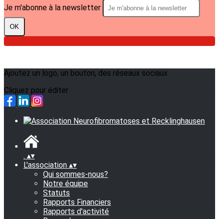
Je m'abonne à la newsletter
OK
Ajoutez un logo, un bouton, des réseaux sociaux
Cliquez pour éditer
.
▴
▾
L'association
▴
▾
Qui sommes-nous?
Notre équipe
Statuts
Rapports Financiers
Rapports d'activité