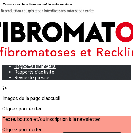
Exporter les lignes sélectionnées
Exporter toutes les colonnes
Exporter uniquement les colonnes affichées
Menu
<
>
Qui sommes-nous?
Notre équipe
Statuts
Rapports Financiers
Rapports d'activité
Revue de presse
?>
Images de la page d'accueil
Cliquez pour éditer
Texte, bouton et/ou inscription à la newsletter
Cliquez pour éditer