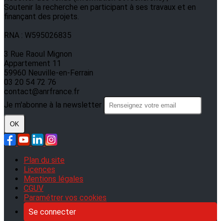
Soutenir la recherche en participant à ses travaux et en
finançant des projets.
RNA : W595026835
3 Rue Raoul Mignon
Appartement 11
59960 Neuville-en-Ferrain
03 20 54 72 76
contact@anrfrance.fr
Je m'abonne à la newsletter
OK
Plan du site
Licences
Mentions légales
CGUV
Paramétrer vos cookies
Se connecter