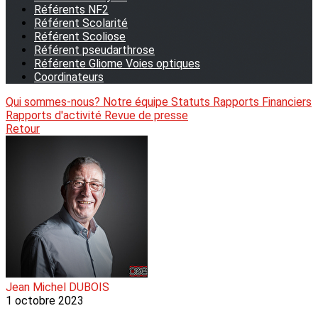
Référents NF2
Référent Scolarité
Référent Scoliose
Référent pseudarthrose
Référente Gliome Voies optiques
Coordinateurs
Qui sommes-nous?
Notre équipe
Statuts
Rapports Financiers
Rapports d'activité
Revue de presse
Retour
Jean Michel DUBOIS
1 octobre 2023