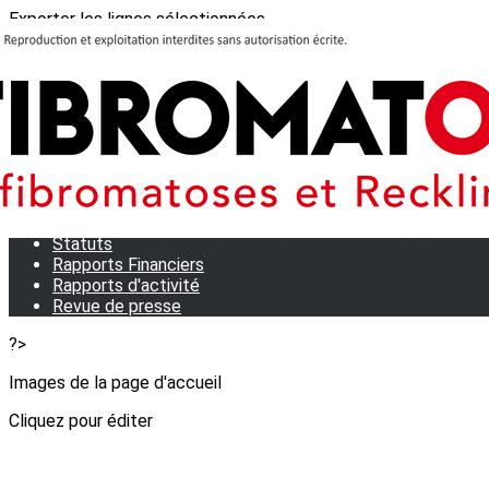
Exporter les lignes sélectionnées
Exporter toutes les colonnes
Exporter uniquement les colonnes affichées
Menu
<
>
Qui sommes-nous?
Notre équipe
Statuts
Rapports Financiers
Rapports d'activité
Revue de presse
?>
Images de la page d'accueil
Cliquez pour éditer