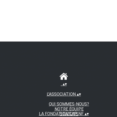
.
▴
▾
L'ASSOCIATION
▴
▾
QUI SOMMES-NOUS?
NOTRE ÉQUIPE
LA FONDATION CAP NF
▴
▾
STATUTS