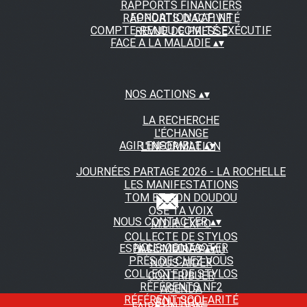
RAPPORTS FINANCIERS
FONDATION CAP NF
RAPPORTS D'ACTIVITÉ
COMPTE-RENDU COMITÉ EXÉCUTIF
REVUE DE PRESSE
FACE A LA MALADIE
▴
▾
NOS ACTIONS
▴
▾
LA RECHERCHE
L'ÉCHANGE
AGIR ENSEMBLE
▴
▾
L'INFORMATION
JOURNÉES PARTAGE 2026 - LA ROCHELLE
LES MANIFESTATIONS
TOM ET SON DOUDOU
OSE TA VOIX
NOUS CONTACTER
▴
▾
M.D.R. EXPO
COLLECTE DE STYLOS
NOUS CONTACTER
ESPACE MEDIAS
▴
▾
A FLEUR DE PEAU
PRÈS DE CHEZ VOUS
NOUS AIDER
COLLECTE DE STYLOS
CONTRIBUER
RÉFÉRENTS NF2
AGENDA
RÉFÉRENT SCOLARITÉ
BOUTIQUE
FAIRE UN DON