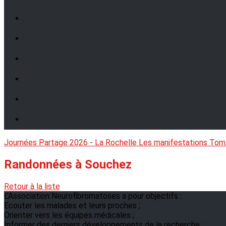
Journées Partage 2026 - La Rochelle
Les manifestations
Tom
Randonnées à Souchez
Retour à la liste
L'Association Neurofibromatoses a pour objectifs :
Ecouter les malades et leurs proches ;
Orienter vers les équipes médicales ;
Informer des derniers développements de la recherche ;