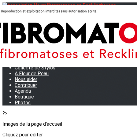
Menu
<
>
Journées Partage 2026 - La Rochelle
Les manifestations
Tom et son doudou
OSE TA VOIX
M.D.R. Expo
Collecte de Stylos
A Fleur de Peau
Nous aider
Contribuer
Agenda
Boutique
Photos
?>
Images de la page d'accueil
Cliquez pour éditer