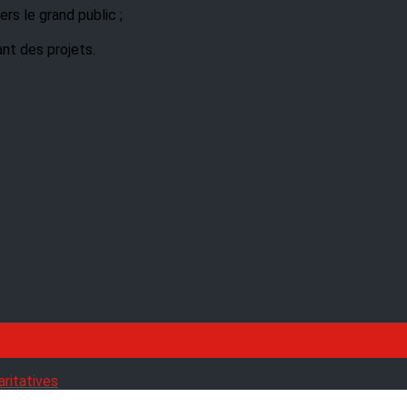
rs le grand public ;
ant des projets.
aritatives