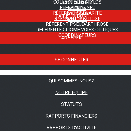
COLLECTE DE STYLOS
CONTRIBUER
RÉFÉRENTS NF2
AGENDA
RÉFÉRENT SCOLARITÉ
BOUTIQUE
FAIRE UN DON
RÉFÉRENT SCOLIOSE
PHOTOS
RÉFÉRENT PSEUDARTHROSE
RÉFÉRENTE GLIOME VOIES OPTIQUES
COORDINATEURS
ADHÉRER
SE CONNECTER
QUI SOMMES-NOUS?
NOTRE ÉQUIPE
STATUTS
RAPPORTS FINANCIERS
RAPPORTS D'ACTIVITÉ