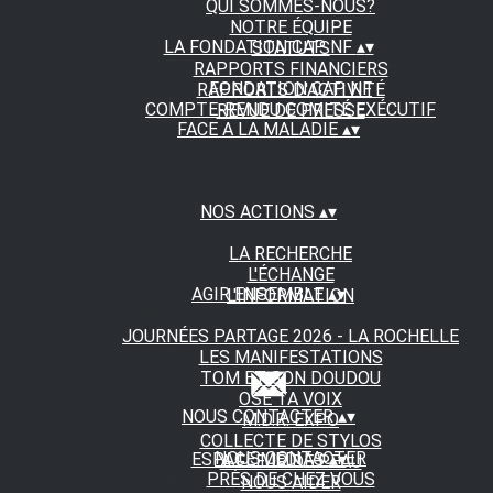
QUI SOMMES-NOUS?
NOTRE ÉQUIPE
LA FONDATION CAP NF
▴
▾
STATUTS
RAPPORTS FINANCIERS
FONDATION CAP NF
RAPPORTS D'ACTIVITÉ
COMPTE-RENDU COMITÉ EXÉCUTIF
REVUE DE PRESSE
FACE A LA MALADIE
▴
▾
NOS ACTIONS
▴
▾
LA RECHERCHE
L'ÉCHANGE
AGIR ENSEMBLE
▴
▾
L'INFORMATION
JOURNÉES PARTAGE 2026 - LA ROCHELLE
LES MANIFESTATIONS
TOM ET SON DOUDOU
OSE TA VOIX
NOUS CONTACTER
▴
▾
M.D.R. EXPO
COLLECTE DE STYLOS
NOUS CONTACTER
ESPACE MEDIAS
▴
▾
A FLEUR DE PEAU
PRÈS DE CHEZ VOUS
NOUS AIDER