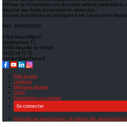
Diffuser de l’information vers le monde médical, paramédical, ve
Récolter des fonds (information et recherche) ;
Soutenir la recherche en participant à ses travaux et en finanç
RNA : W595026835
3 Rue Raoul Mignon
Appartement 11
59960 Neuville-en-Ferrain
03 20 54 72 76
contact@anrfrance.fr
Plan du site
Licences
Mentions légales
CGUV
Paramétrer vos cookies
Se connecter
Propulsé par AssoConnect, le logiciel des associations C