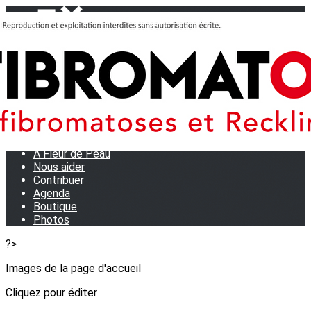
Menu
<
>
Journées Partage 2026 - La Rochelle
Les manifestations
Tom et son doudou
OSE TA VOIX
M.D.R. Expo
Collecte de Stylos
A Fleur de Peau
Nous aider
Contribuer
Agenda
Boutique
Photos
?>
Images de la page d'accueil
Cliquez pour éditer