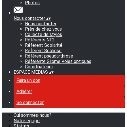
Photos
Nous contacter
▴
▾
Nous contacter
Près de chez vous
Collecte de stylos
Référents NF2
Référent Scolarité
Référent Scoliose
Référent pseudarthrose
Référente Gliome Voies optiques
Coordinateurs
ESPACE MEDIAS
▴
▾
Faire un don
Adhérer
Se connecter
Qui sommes-nous?
Notre équipe
Statuts