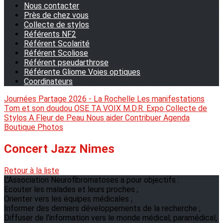
Nous contacter
Près de chez vous
Collecte de stylos
Référents NF2
Référent Scolarité
Référent Scoliose
Référent pseudarthrose
Référente Gliome Voies optiques
Coordinateurs
Journées Partage 2026 - La Rochelle
Les manifestations
Tom et son doudou
OSE TA VOIX
M.D.R. Expo
Collecte de
Stylos
A Fleur de Peau
Nous aider
Contribuer
Agenda
Boutique
Photos
Concert Jazz Nimes
Retour à la liste
L'Association Neurofibromatoses a pour objectifs :
Ecouter les malades et leurs proches ;
Orienter vers les équipes médicales ;
Informer des derniers développements de la recherche ;
Diffuser de l’information vers le monde médical, paramédical,