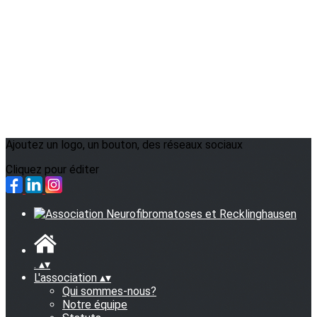
Ajoutez un logo, un bouton, des réseaux sociaux
Cliquez pour éditer
.
▴
▾
L'association
▴
▾
Qui sommes-nous?
Notre équipe