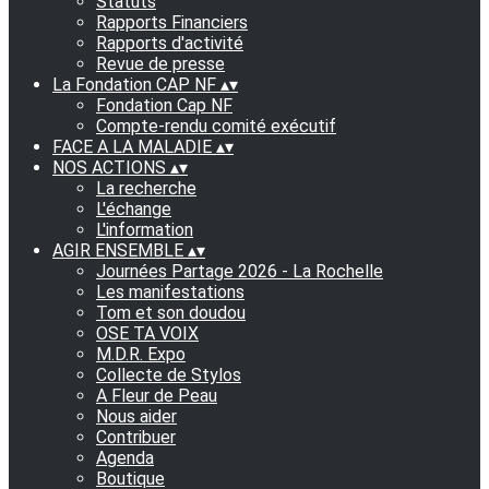
Statuts
Rapports Financiers
Rapports d'activité
Revue de presse
La Fondation CAP NF
▴
▾
Fondation Cap NF
Compte-rendu comité exécutif
FACE A LA MALADIE
▴
▾
NOS ACTIONS
▴
▾
La recherche
L'échange
L'information
AGIR ENSEMBLE
▴
▾
Journées Partage 2026 - La Rochelle
Les manifestations
Tom et son doudou
OSE TA VOIX
M.D.R. Expo
Collecte de Stylos
A Fleur de Peau
Nous aider
Contribuer
Agenda
Boutique