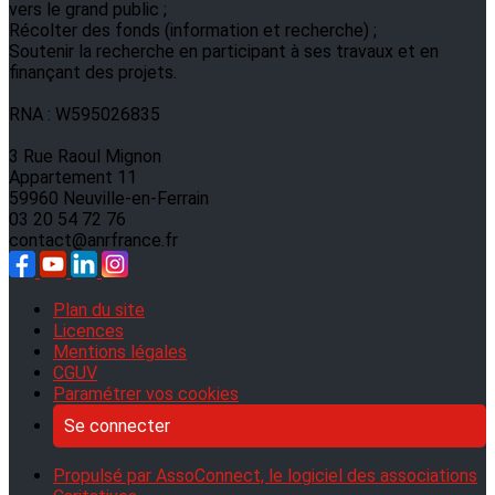
vers le grand public ;
Récolter des fonds (information et recherche) ;
Soutenir la recherche en participant à ses travaux et en
finançant des projets.
RNA : W595026835
3 Rue Raoul Mignon
Appartement 11
59960 Neuville-en-Ferrain
03 20 54 72 76
contact@anrfrance.fr
Plan du site
Licences
Mentions légales
CGUV
Paramétrer vos cookies
Se connecter
Propulsé par AssoConnect, le logiciel des associations