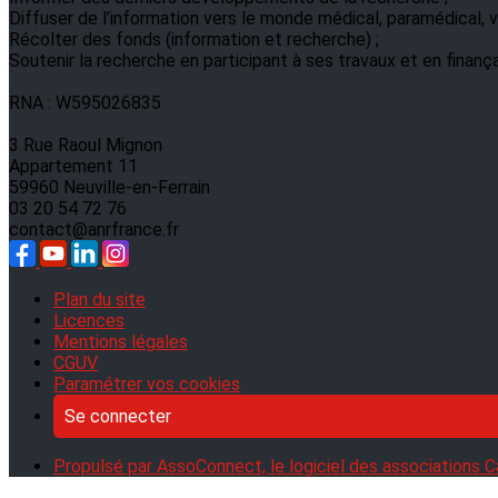
Diffuser de l’information vers le monde médical, paramédical, ve
Récolter des fonds (information et recherche) ;
Soutenir la recherche en participant à ses travaux et en finanç
RNA : W595026835
3 Rue Raoul Mignon
Appartement 11
59960 Neuville-en-Ferrain
03 20 54 72 76
contact@anrfrance.fr
Plan du site
Licences
Mentions légales
CGUV
Paramétrer vos cookies
Se connecter
Propulsé par AssoConnect, le logiciel des associations C