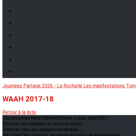
Journées Partage 2026 - La Rochelle
Les manifestations
Tom
WAAH 2017-18
Retour à la liste
L'Association Neurofibromatoses a pour objectifs :
Ecouter les malades et leurs proches ;
Orienter vers les équipes médicales ;
Informer des derniers développements de la recherche ;