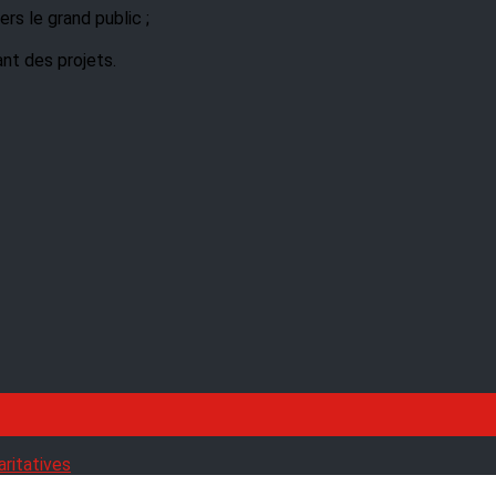
rs le grand public ;
ant des projets.
aritatives