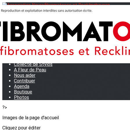
Menu
<
>
Journées Partage 2026 - La Rochelle
Les manifestations
Tom et son doudou
OSE TA VOIX
M.D.R. Expo
Collecte de Stylos
A Fleur de Peau
Nous aider
Contribuer
Agenda
Boutique
Photos
?>
Images de la page d'accueil
Cliquez pour éditer