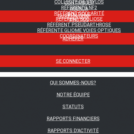
COLLECTE DE STYLOS
CONTRIBUER
RÉFÉRENTS NF2
AGENDA
RÉFÉRENT SCOLARITÉ
BOUTIQUE
FAIRE UN DON
RÉFÉRENT SCOLIOSE
PHOTOS
RÉFÉRENT PSEUDARTHROSE
RÉFÉRENTE GLIOME VOIES OPTIQUES
COORDINATEURS
ADHÉRER
SE CONNECTER
QUI SOMMES-NOUS?
NOTRE ÉQUIPE
STATUTS
RAPPORTS FINANCIERS
RAPPORTS D'ACTIVITÉ