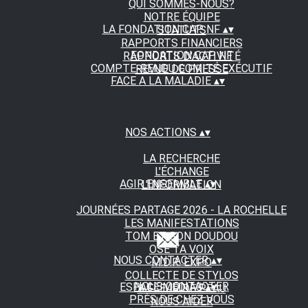
QUI SOMMES-NOUS?
NOTRE ÉQUIPE
LA FONDATION CAP NF
▴
▾
STATUTS
RAPPORTS FINANCIERS
FONDATION CAP NF
RAPPORTS D'ACTIVITÉ
COMPTE-RENDU COMITÉ EXÉCUTIF
REVUE DE PRESSE
FACE A LA MALADIE
▴
▾
NOS ACTIONS
▴
▾
LA RECHERCHE
L'ÉCHANGE
AGIR ENSEMBLE
▴
▾
L'INFORMATION
JOURNÉES PARTAGE 2026 - LA ROCHELLE
LES MANIFESTATIONS
TOM ET SON DOUDOU
OSE TA VOIX
NOUS CONTACTER
▴
▾
M.D.R. EXPO
COLLECTE DE STYLOS
NOUS CONTACTER
ESPACE MEDIAS
▴
▾
A FLEUR DE PEAU
PRÈS DE CHEZ VOUS
NOUS AIDER