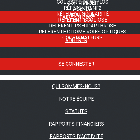
COLLECTE DE STYLOS
CONTRIBUER
RÉFÉRENTS NF2
AGENDA
RÉFÉRENT SCOLARITÉ
BOUTIQUE
FAIRE UN DON
RÉFÉRENT SCOLIOSE
PHOTOS
RÉFÉRENT PSEUDARTHROSE
RÉFÉRENTE GLIOME VOIES OPTIQUES
COORDINATEURS
ADHÉRER
SE CONNECTER
QUI SOMMES-NOUS?
NOTRE ÉQUIPE
STATUTS
RAPPORTS FINANCIERS
RAPPORTS D'ACTIVITÉ