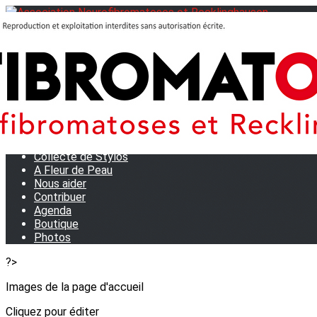
Menu
<
>
Journées Partage 2026 - La Rochelle
Les manifestations
Tom et son doudou
OSE TA VOIX
M.D.R. Expo
Collecte de Stylos
A Fleur de Peau
Nous aider
Contribuer
Agenda
Boutique
Photos
?>
Images de la page d'accueil
Cliquez pour éditer