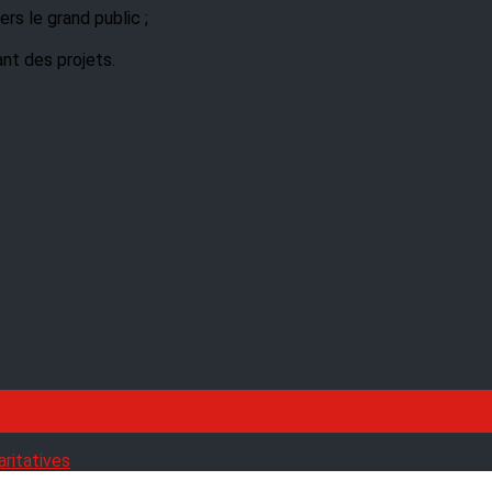
rs le grand public ;
ant des projets.
aritatives