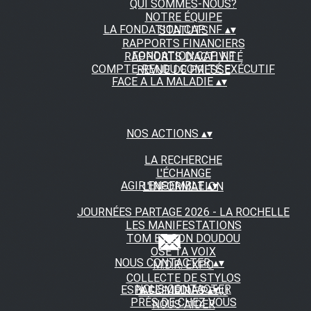
QUI SOMMES-NOUS?
NOTRE ÉQUIPE
LA FONDATION CAP NF
▴
▾
STATUTS
RAPPORTS FINANCIERS
FONDATION CAP NF
RAPPORTS D'ACTIVITÉ
COMPTE-RENDU COMITÉ EXÉCUTIF
REVUE DE PRESSE
FACE A LA MALADIE
▴
▾
NOS ACTIONS
▴
▾
LA RECHERCHE
L'ÉCHANGE
AGIR ENSEMBLE
▴
▾
L'INFORMATION
JOURNÉES PARTAGE 2026 - LA ROCHELLE
LES MANIFESTATIONS
TOM ET SON DOUDOU
OSE TA VOIX
NOUS CONTACTER
▴
▾
M.D.R. EXPO
COLLECTE DE STYLOS
NOUS CONTACTER
ESPACE MEDIAS
▴
▾
A FLEUR DE PEAU
PRÈS DE CHEZ VOUS
NOUS AIDER