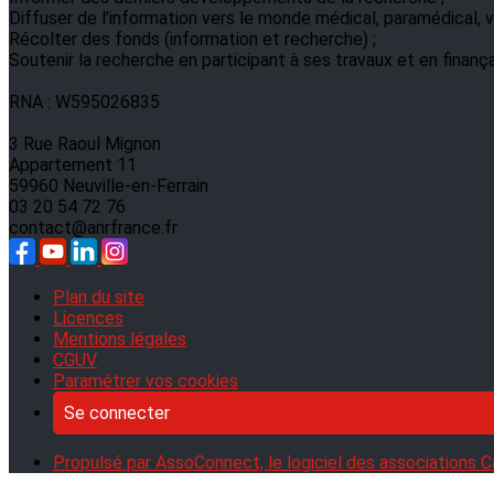
Diffuser de l’information vers le monde médical, paramédical, ve
Récolter des fonds (information et recherche) ;
Soutenir la recherche en participant à ses travaux et en finanç
RNA : W595026835
3 Rue Raoul Mignon
Appartement 11
59960 Neuville-en-Ferrain
03 20 54 72 76
contact@anrfrance.fr
Plan du site
Licences
Mentions légales
CGUV
Paramétrer vos cookies
Se connecter
Propulsé par AssoConnect, le logiciel des associations C