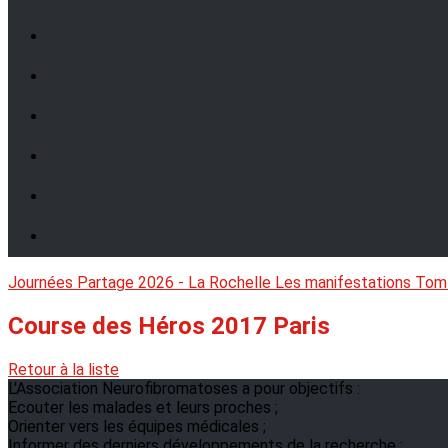
Journées Partage 2026 - La Rochelle
Les manifestations
Tom
Course des Héros 2017 Paris
Retour à la liste
L'Association Neurofibromatoses a pour objectifs :
Ecouter les malades et leurs proches ;
Orienter vers les équipes médicales ;
Informer des derniers développements de la recherche ;