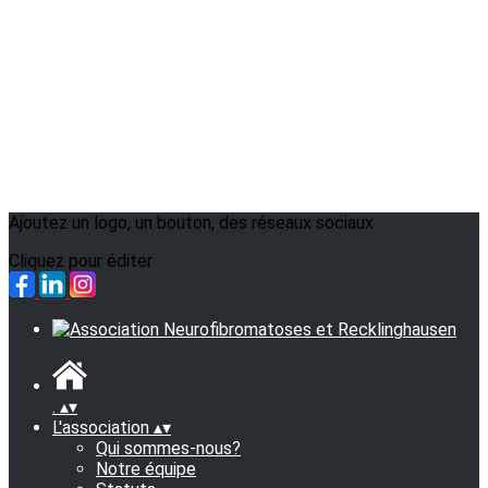
Ajoutez un logo, un bouton, des réseaux sociaux
Cliquez pour éditer
.
▴
▾
L'association
▴
▾
Qui sommes-nous?
Notre équipe