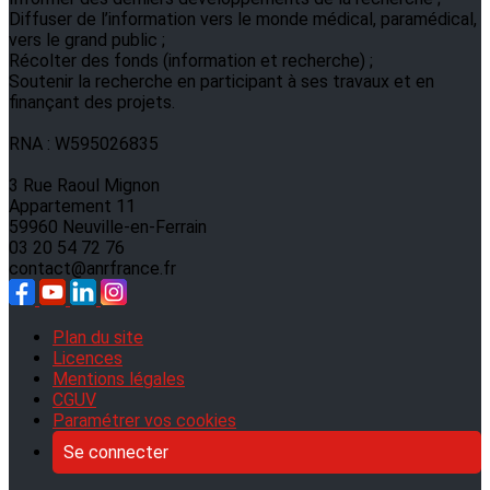
Diffuser de l’information vers le monde médical, paramédical,
vers le grand public ;
Récolter des fonds (information et recherche) ;
Soutenir la recherche en participant à ses travaux et en
finançant des projets.
RNA : W595026835
3 Rue Raoul Mignon
Appartement 11
59960 Neuville-en-Ferrain
03 20 54 72 76
contact@anrfrance.fr
Plan du site
Licences
Mentions légales
CGUV
Paramétrer vos cookies
Se connecter