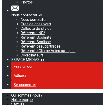
Photos
Nous contacter
▴
▾
Nous contacter
Près de chez vous
Collecte de stylos
Référents NF2
Référent Scolarité
Référent Scoliose
Référent pseudarthrose
Référente Gliome Voies optiques
Coordinateurs
ESPACE MEDIAS
▴
▾
Faire un don
Adhérer
Se connecter
Qui sommes-nous?
Notre équipe
Statuts