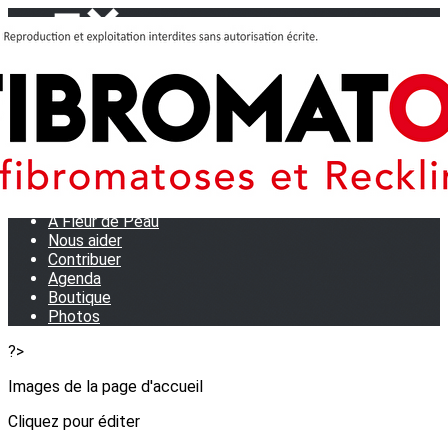
Menu
<
>
Journées Partage 2026 - La Rochelle
Les manifestations
Tom et son doudou
OSE TA VOIX
M.D.R. Expo
Collecte de Stylos
A Fleur de Peau
Nous aider
Contribuer
Agenda
Boutique
Photos
?>
Images de la page d'accueil
Cliquez pour éditer