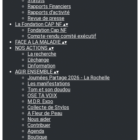
Statuts
Rapports Financiers
Rapports d'activité
Revue de presse
La Fondation CAP NF
▴
▾
Fondation Cap NF
Compte-rendu comité exécutif
FACE A LA MALADIE
▴
▾
NOS ACTIONS
▴
▾
La recherche
L'échange
L'information
AGIR ENSEMBLE
▴
▾
Journées Partage 2026 - La Rochelle
Les manifestations
Tom et son doudou
OSE TA VOIX
M.D.R. Expo
Collecte de Stylos
A Fleur de Peau
Nous aider
Contribuer
Agenda
Boutique