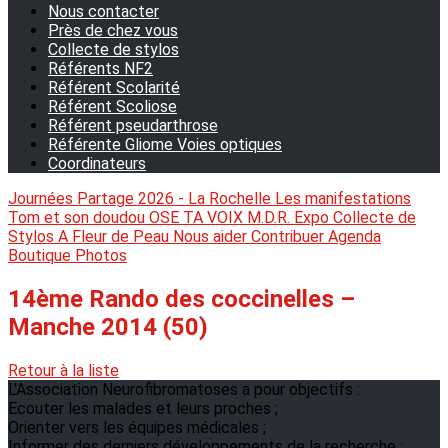
Nous contacter
Près de chez vous
Collecte de stylos
Référents NF2
Référent Scolarité
Référent Scoliose
Référent pseudarthrose
Référente Gliome Voies optiques
Coordinateurs
Journées Partage 2026 - La Rochelle
Les manifestations
Tom et son doudou
OSE TA VOIX
M.D.R. Expo
Collecte de
Stylos
A Fleur de Peau
Nous aider
Contribuer
Agenda
Boutique
Photos
14ème Rando des coccinelles –
Manche 2014 (50)
Retour à la liste
L'Association Neurofibromatoses a pour objectifs :
Ecouter les malades et leurs proches ;
Orienter vers les équipes médicales ;
Informer des derniers développements de la recherche ;