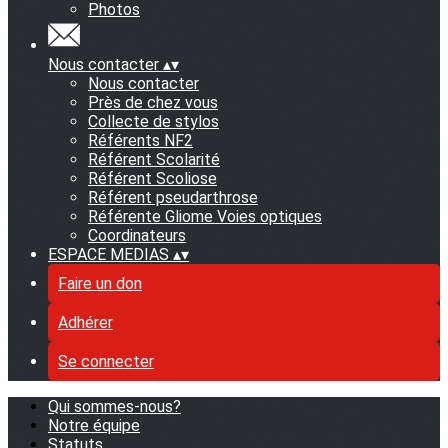
Photos
Nous contacter
▴
▾
Nous contacter
Près de chez vous
Collecte de stylos
Référents NF2
Référent Scolarité
Référent Scoliose
Référent pseudarthrose
Référente Gliome Voies optiques
Coordinateurs
ESPACE MEDIAS
▴
▾
Faire un don
Adhérer
Se connecter
Qui sommes-nous?
Notre équipe
Statuts