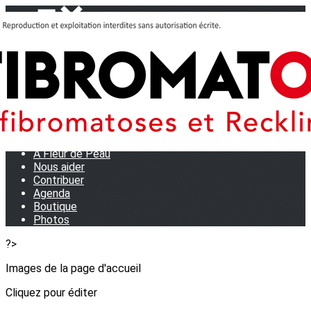
Menu
<
>
Journées Partage 2026 - La Rochelle
Les manifestations
Tom et son doudou
OSE TA VOIX
M.D.R. Expo
Collecte de Stylos
A Fleur de Peau
Nous aider
Contribuer
Agenda
Boutique
Photos
?>
Images de la page d'accueil
Cliquez pour éditer