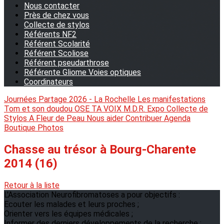
Nous contacter
Près de chez vous
Collecte de stylos
Référents NF2
Référent Scolarité
Référent Scoliose
Référent pseudarthrose
Référente Gliome Voies optiques
Coordinateurs
Journées Partage 2026 - La Rochelle
Les manifestations
Tom et son doudou
OSE TA VOIX
M.D.R. Expo
Collecte de
Stylos
A Fleur de Peau
Nous aider
Contribuer
Agenda
Boutique
Photos
Chasse au trésor à Bourg-Charente
2014 (16)
Retour à la liste
L'Association Neurofibromatoses a pour objectifs :
Ecouter les malades et leurs proches ;
Orienter vers les équipes médicales ;
Informer des derniers développements de la recherche ;