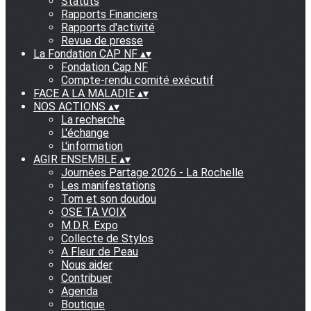
Statuts
Rapports Financiers
Rapports d'activité
Revue de presse
La Fondation CAP NF
▴
▾
Fondation Cap NF
Compte-rendu comité exécutif
FACE A LA MALADIE
▴
▾
NOS ACTIONS
▴
▾
La recherche
L'échange
L'information
AGIR ENSEMBLE
▴
▾
Journées Partage 2026 - La Rochelle
Les manifestations
Tom et son doudou
OSE TA VOIX
M.D.R. Expo
Collecte de Stylos
A Fleur de Peau
Nous aider
Contribuer
Agenda
Boutique