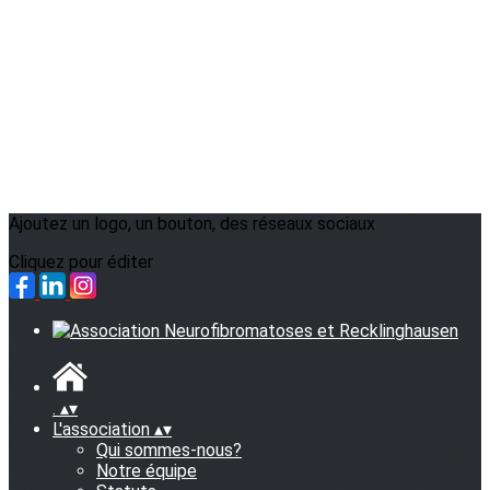
Ajoutez un logo, un bouton, des réseaux sociaux
Cliquez pour éditer
.
▴
▾
L'association
▴
▾
Qui sommes-nous?
Notre équipe