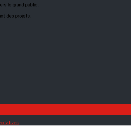
rs le grand public ;
ant des projets.
aritatives