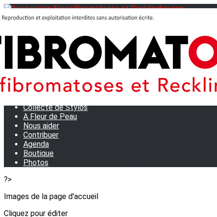
Menu
<
>
Journées Partage 2026 - La Rochelle
Les manifestations
Tom et son doudou
OSE TA VOIX
M.D.R. Expo
Collecte de Stylos
A Fleur de Peau
Nous aider
Contribuer
Agenda
Boutique
Photos
?>
Images de la page d'accueil
Cliquez pour éditer