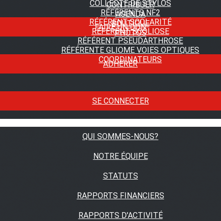
COLLECTE DE STYLOS
CONTRIBUER
RÉFÉRENTS NF2
AGENDA
RÉFÉRENT SCOLARITÉ
BOUTIQUE
FAIRE UN DON
RÉFÉRENT SCOLIOSE
PHOTOS
RÉFÉRENT PSEUDARTHROSE
RÉFÉRENTE GLIOME VOIES OPTIQUES
COORDINATEURS
ADHÉRER
SE CONNECTER
QUI SOMMES-NOUS?
NOTRE ÉQUIPE
STATUTS
RAPPORTS FINANCIERS
RAPPORTS D'ACTIVITÉ