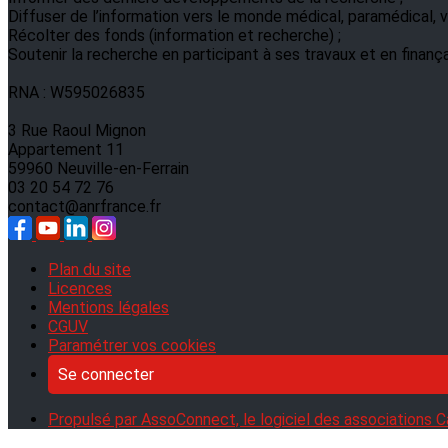
Diffuser de l’information vers le monde médical, paramédical, ve
Récolter des fonds (information et recherche) ;
Soutenir la recherche en participant à ses travaux et en finanç
RNA : W595026835
3 Rue Raoul Mignon
Appartement 11
59960 Neuville-en-Ferrain
03 20 54 72 76
contact@anrfrance.fr
Plan du site
Licences
Mentions légales
CGUV
Paramétrer vos cookies
Se connecter
Propulsé par AssoConnect, le logiciel des associations C