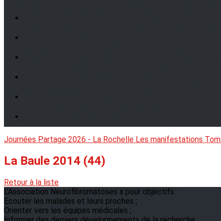
Journées Partage 2026 - La Rochelle
Les manifestations
Tom
La Baule 2014 (44)
Retour à la liste
L'Association Neurofibromatoses a pour objectifs :
Ecouter les malades et leurs proches ;
Orienter vers les équipes médicales ;
Informer des derniers développements de la recherche ;