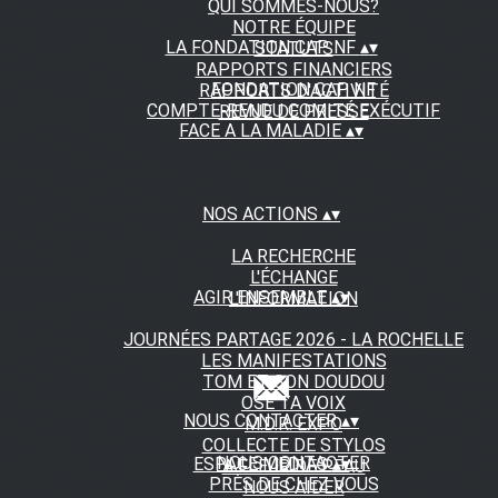
QUI SOMMES-NOUS?
NOTRE ÉQUIPE
LA FONDATION CAP NF
▴
▾
STATUTS
RAPPORTS FINANCIERS
FONDATION CAP NF
RAPPORTS D'ACTIVITÉ
COMPTE-RENDU COMITÉ EXÉCUTIF
REVUE DE PRESSE
FACE A LA MALADIE
▴
▾
NOS ACTIONS
▴
▾
LA RECHERCHE
L'ÉCHANGE
AGIR ENSEMBLE
▴
▾
L'INFORMATION
JOURNÉES PARTAGE 2026 - LA ROCHELLE
LES MANIFESTATIONS
TOM ET SON DOUDOU
OSE TA VOIX
NOUS CONTACTER
▴
▾
M.D.R. EXPO
COLLECTE DE STYLOS
NOUS CONTACTER
ESPACE MEDIAS
▴
▾
A FLEUR DE PEAU
PRÈS DE CHEZ VOUS
NOUS AIDER