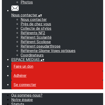
Photos
Nous contacter
▴
▾
Nous contacter
Près de chez vous
Collecte de stylos
Référents NF2
Référent Scolarité
Référent Scoliose
Référent pseudarthrose
Référente Gliome Voies optiques
Coordinateurs
ESPACE MEDIAS
▴
▾
Faire un don
Adhérer
Se connecter
Qui sommes-nous?
Notre équipe
Statuts