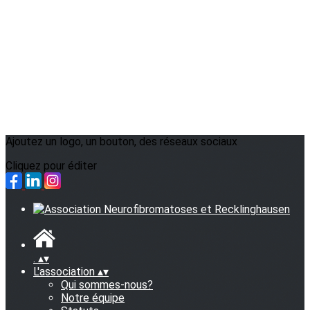
Ajoutez un logo, un bouton, des réseaux sociaux
Cliquez pour éditer
.
▴
▾
L'association
▴
▾
Qui sommes-nous?
Notre équipe