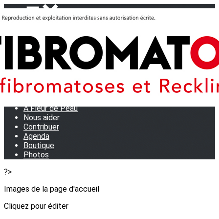
Menu
<
>
Journées Partage 2026 - La Rochelle
Les manifestations
Tom et son doudou
OSE TA VOIX
M.D.R. Expo
Collecte de Stylos
A Fleur de Peau
Nous aider
Contribuer
Agenda
Boutique
Photos
?>
Images de la page d'accueil
Cliquez pour éditer