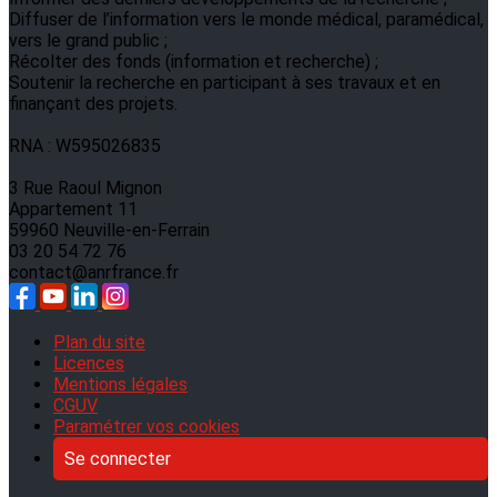
Diffuser de l’information vers le monde médical, paramédical,
vers le grand public ;
Récolter des fonds (information et recherche) ;
Soutenir la recherche en participant à ses travaux et en
finançant des projets.
RNA : W595026835
3 Rue Raoul Mignon
Appartement 11
59960 Neuville-en-Ferrain
03 20 54 72 76
contact@anrfrance.fr
Plan du site
Licences
Mentions légales
CGUV
Paramétrer vos cookies
Se connecter