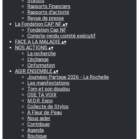
Statuts
Rapports Financiers
Rapports d'activité
Revue de presse
La Fondation CAP NF
▴
▾
Fondation Cap NF
Compte-rendu comité exécutif
FACE A LA MALADIE
▴
▾
NOS ACTIONS
▴
▾
La recherche
L'échange
L'information
AGIR ENSEMBLE
▴
▾
Journées Partage 2026 - La Rochelle
Les manifestations
Tom et son doudou
OSE TA VOIX
M.D.R. Expo
Collecte de Stylos
A Fleur de Peau
Nous aider
Contribuer
Agenda
Boutique