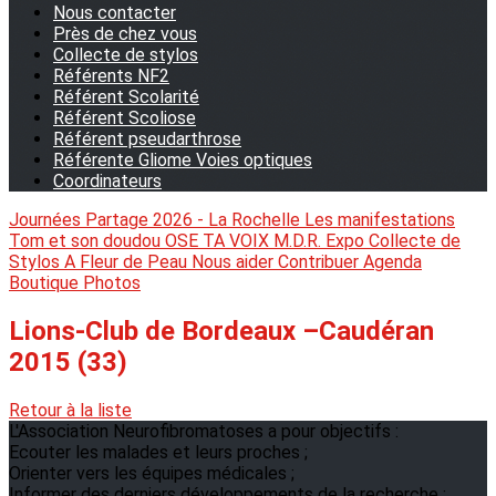
Nous contacter
Près de chez vous
Collecte de stylos
Référents NF2
Référent Scolarité
Référent Scoliose
Référent pseudarthrose
Référente Gliome Voies optiques
Coordinateurs
Journées Partage 2026 - La Rochelle
Les manifestations
Tom et son doudou
OSE TA VOIX
M.D.R. Expo
Collecte de
Stylos
A Fleur de Peau
Nous aider
Contribuer
Agenda
Boutique
Photos
Lions-Club de Bordeaux –Caudéran
2015 (33)
Retour à la liste
L'Association Neurofibromatoses a pour objectifs :
Ecouter les malades et leurs proches ;
Orienter vers les équipes médicales ;
Informer des derniers développements de la recherche ;