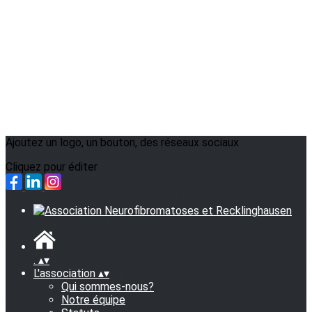
Ajoutez un logo, un bouton, des réseaux sociaux
Cliquez pour éditer
.
▴
▾
L'association
▴
▾
Qui sommes-nous?
Notre équipe