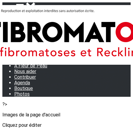
Menu
<
>
Journées Partage 2026 - La Rochelle
Les manifestations
Tom et son doudou
OSE TA VOIX
M.D.R. Expo
Collecte de Stylos
A Fleur de Peau
Nous aider
Contribuer
Agenda
Boutique
Photos
?>
Images de la page d'accueil
Cliquez pour éditer