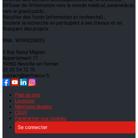
Diffuser de l’information vers le monde médical, paramédical,
vers le grand public ;
Récolter des fonds (information et recherche) ;
Soutenir la recherche en participant à ses travaux et en
finançant des projets.
RNA : W595026835
3 Rue Raoul Mignon
Appartement 11
59960 Neuville-en-Ferrain
03 20 54 72 76
contact@anrfrance.fr
Plan du site
Licences
Mentions légales
CGUV
Paramétrer vos cookies
Se connecter