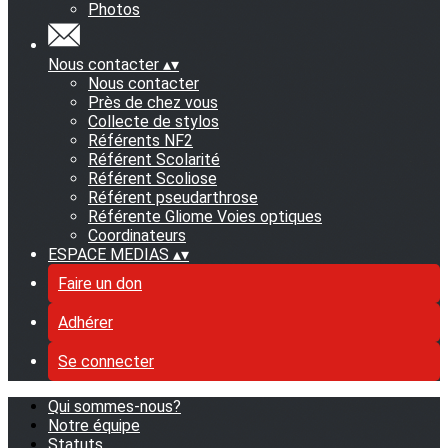
Photos
Nous contacter
▴
▾
Nous contacter
Près de chez vous
Collecte de stylos
Référents NF2
Référent Scolarité
Référent Scoliose
Référent pseudarthrose
Référente Gliome Voies optiques
Coordinateurs
ESPACE MEDIAS
▴
▾
Faire un don
Adhérer
Se connecter
Qui sommes-nous?
Notre équipe
Statuts