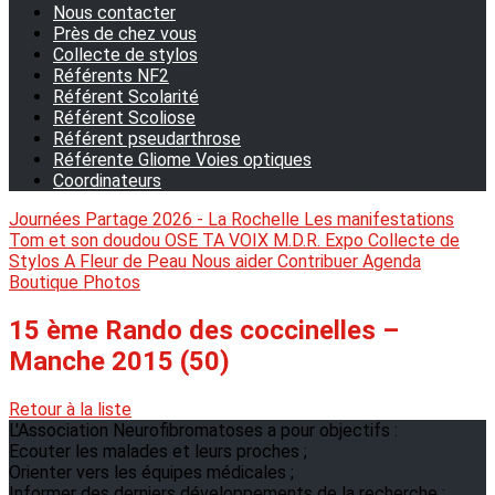
Nous contacter
Près de chez vous
Collecte de stylos
Référents NF2
Référent Scolarité
Référent Scoliose
Référent pseudarthrose
Référente Gliome Voies optiques
Coordinateurs
Journées Partage 2026 - La Rochelle
Les manifestations
Tom et son doudou
OSE TA VOIX
M.D.R. Expo
Collecte de
Stylos
A Fleur de Peau
Nous aider
Contribuer
Agenda
Boutique
Photos
15 ème Rando des coccinelles –
Manche 2015 (50)
Retour à la liste
L'Association Neurofibromatoses a pour objectifs :
Ecouter les malades et leurs proches ;
Orienter vers les équipes médicales ;
Informer des derniers développements de la recherche ;