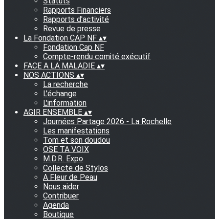
Statuts
Rapports Financiers
Rapports d'activité
Revue de presse
La Fondation CAP NF
▴
▾
Fondation Cap NF
Compte-rendu comité exécutif
FACE A LA MALADIE
▴
▾
NOS ACTIONS
▴
▾
La recherche
L'échange
L'information
AGIR ENSEMBLE
▴
▾
Journées Partage 2026 - La Rochelle
Les manifestations
Tom et son doudou
OSE TA VOIX
M.D.R. Expo
Collecte de Stylos
A Fleur de Peau
Nous aider
Contribuer
Agenda
Boutique