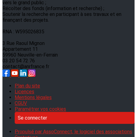
vers le grand public ;
Récolter des fonds (information et recherche) ;
Soutenir la recherche en participant à ses travaux et en
finançant des projets.
RNA : W595026835
3 Rue Raoul Mignon
Appartement 11
59960 Neuville-en-Ferrain
03 20 54 72 76
contact@anrfrance.fr
Plan du site
Licences
Mentions légales
CGUV
Paramétrer vos cookies
Se connecter
Propulsé par AssoConnect, le logiciel des associations