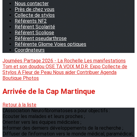
Nous contacter
Près de chez vous
Collecte de stylos
Référents NF2
Référent Scolarité
Référent Scoliose
Référent pseudarthrose
Référente Gliome Voies optiques
Coordinateurs
Journées Partage 2026 - La Rochelle
Les manifestations
Tom et son doudou
OSE TA VOIX
M.D.R. Expo
Collecte de
Stylos
A Fleur de Peau
Nous aider
Contribuer
Agenda
Boutique
Photos
Arrivée de la Cap Martinque
Retour à la liste
L'Association Neurofibromatoses a pour objectifs :
Ecouter les malades et leurs proches ;
Orienter vers les équipes médicales ;
Informer des derniers développements de la recherche ;
Diffuser de l’information vers le monde médical, paramédical,