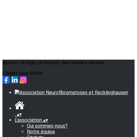
Ajoutez un logo, un bouton, des réseaux sociaux
Cliquez pour éditer
.
▴
▾
L'association
▴
▾
Qui sommes-nous?
Notre équipe