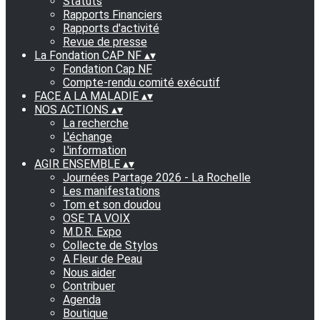
Statuts
Rapports Financiers
Rapports d'activité
Revue de presse
La Fondation CAP NF
▴
▾
Fondation Cap NF
Compte-rendu comité exécutif
FACE A LA MALADIE
▴
▾
NOS ACTIONS
▴
▾
La recherche
L'échange
L'information
AGIR ENSEMBLE
▴
▾
Journées Partage 2026 - La Rochelle
Les manifestations
Tom et son doudou
OSE TA VOIX
M.D.R. Expo
Collecte de Stylos
A Fleur de Peau
Nous aider
Contribuer
Agenda
Boutique