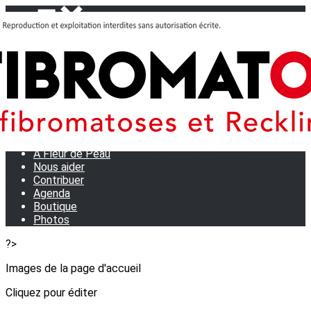
Menu
<
>
Journées Partage 2026 - La Rochelle
Les manifestations
Tom et son doudou
OSE TA VOIX
M.D.R. Expo
Collecte de Stylos
A Fleur de Peau
Nous aider
Contribuer
Agenda
Boutique
Photos
?>
Images de la page d'accueil
Cliquez pour éditer