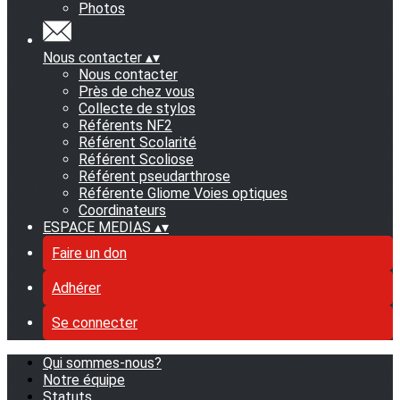
Photos
Nous contacter
▴
▾
Nous contacter
Près de chez vous
Collecte de stylos
Référents NF2
Référent Scolarité
Référent Scoliose
Référent pseudarthrose
Référente Gliome Voies optiques
Coordinateurs
ESPACE MEDIAS
▴
▾
Faire un don
Adhérer
Se connecter
Qui sommes-nous?
Notre équipe
Statuts