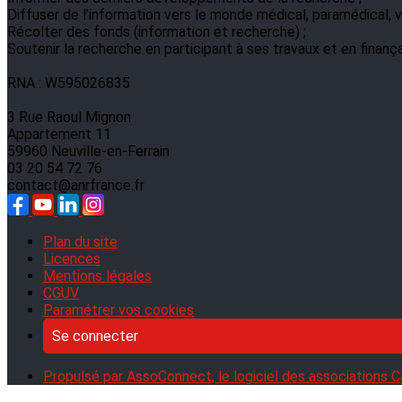
Diffuser de l’information vers le monde médical, paramédical, ve
Récolter des fonds (information et recherche) ;
Soutenir la recherche en participant à ses travaux et en finanç
RNA : W595026835
3 Rue Raoul Mignon
Appartement 11
59960 Neuville-en-Ferrain
03 20 54 72 76
contact@anrfrance.fr
Plan du site
Licences
Mentions légales
CGUV
Paramétrer vos cookies
Se connecter
Propulsé par AssoConnect, le logiciel des associations C