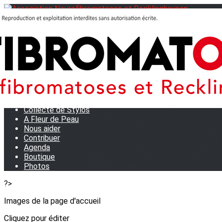
Menu
<
>
Journées Partage 2026 - La Rochelle
Les manifestations
Tom et son doudou
OSE TA VOIX
M.D.R. Expo
Collecte de Stylos
A Fleur de Peau
Nous aider
Contribuer
Agenda
Boutique
Photos
?>
Images de la page d'accueil
Cliquez pour éditer