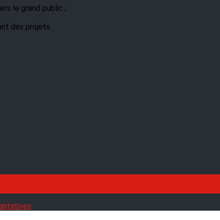
rs le grand public ;
ant des projets.
aritatives