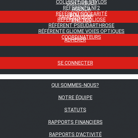
COLLECTE DE STYLOS
CONTRIBUER
RÉFÉRENTS NF2
AGENDA
RÉFÉRENT SCOLARITÉ
BOUTIQUE
FAIRE UN DON
RÉFÉRENT SCOLIOSE
PHOTOS
RÉFÉRENT PSEUDARTHROSE
RÉFÉRENTE GLIOME VOIES OPTIQUES
COORDINATEURS
ADHÉRER
SE CONNECTER
QUI SOMMES-NOUS?
NOTRE ÉQUIPE
STATUTS
RAPPORTS FINANCIERS
RAPPORTS D'ACTIVITÉ