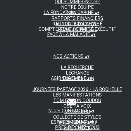
QUI SOMMES-NOUS?
NOTRE ÉQUIPE
LA FONDATION CAP NF
▴
▾
STATUTS
RAPPORTS FINANCIERS
FONDATION CAP NF
RAPPORTS D'ACTIVITÉ
COMPTE-RENDU COMITÉ EXÉCUTIF
REVUE DE PRESSE
FACE A LA MALADIE
▴
▾
NOS ACTIONS
▴
▾
LA RECHERCHE
L'ÉCHANGE
AGIR ENSEMBLE
▴
▾
L'INFORMATION
JOURNÉES PARTAGE 2026 - LA ROCHELLE
LES MANIFESTATIONS
TOM ET SON DOUDOU
OSE TA VOIX
NOUS CONTACTER
▴
▾
M.D.R. EXPO
COLLECTE DE STYLOS
NOUS CONTACTER
ESPACE MEDIAS
▴
▾
A FLEUR DE PEAU
PRÈS DE CHEZ VOUS
NOUS AIDER