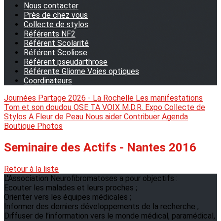
Nous contacter
Près de chez vous
Collecte de stylos
Référents NF2
Référent Scolarité
Référent Scoliose
Référent pseudarthrose
Référente Gliome Voies optiques
Coordinateurs
Journées Partage 2026 - La Rochelle
Les manifestations
Tom et son doudou
OSE TA VOIX
M.D.R. Expo
Collecte de
Stylos
A Fleur de Peau
Nous aider
Contribuer
Agenda
Boutique
Photos
Seminaire des Actifs - Nantes 2016
Retour à la liste
L'Association Neurofibromatoses a pour objectifs :
Ecouter les malades et leurs proches ;
Orienter vers les équipes médicales ;
Informer des derniers développements de la recherche ;
Diffuser de l’information vers le monde médical, paramédical,