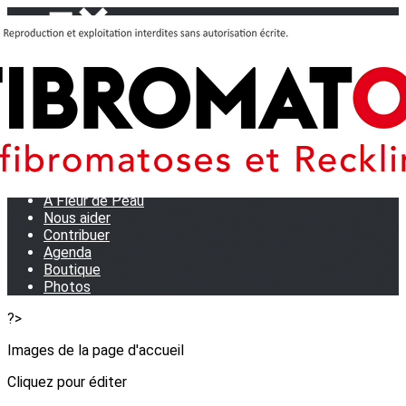
Menu
<
>
Journées Partage 2026 - La Rochelle
Les manifestations
Tom et son doudou
OSE TA VOIX
M.D.R. Expo
Collecte de Stylos
A Fleur de Peau
Nous aider
Contribuer
Agenda
Boutique
Photos
?>
Images de la page d'accueil
Cliquez pour éditer