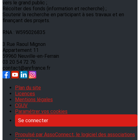
vers le grand public ;
Récolter des fonds (information et recherche) ;
Soutenir la recherche en participant à ses travaux et en
finançant des projets.
RNA : W595026835
3 Rue Raoul Mignon
Appartement 11
59960 Neuville-en-Ferrain
03 20 54 72 76
contact@anrfrance.fr
Plan du site
Licences
Mentions légales
CGUV
Paramétrer vos cookies
Se connecter
Propulsé par AssoConnect, le logiciel des associations