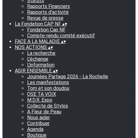
Statuts
Rapports Financiers
Rapports d'activité
Revue de presse
La Fondation CAP NF
▴
▾
Fondation Cap NF
Compte-rendu comité exécutif
FACE A LA MALADIE
▴
▾
NOS ACTIONS
▴
▾
La recherche
L'échange
L'information
AGIR ENSEMBLE
▴
▾
Journées Partage 2026 - La Rochelle
Les manifestations
Tom et son doudou
OSE TA VOIX
M.D.R. Expo
Collecte de Stylos
A Fleur de Peau
Nous aider
Contribuer
Agenda
Boutique