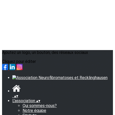
Ajoutez un logo, un bouton, des réseaux sociaux
Cliquez pour éditer
.
▴
▾
L'association
▴
▾
Qui sommes-nous?
Notre équipe