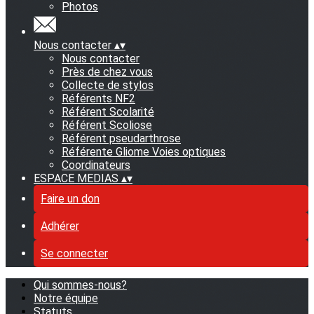
Photos
Nous contacter
▴
▾
Nous contacter
Près de chez vous
Collecte de stylos
Référents NF2
Référent Scolarité
Référent Scoliose
Référent pseudarthrose
Référente Gliome Voies optiques
Coordinateurs
ESPACE MEDIAS
▴
▾
Faire un don
Adhérer
Se connecter
Qui sommes-nous?
Notre équipe
Statuts