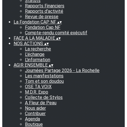
Statuts
Rapports Financiers
Rapports d'activité
Revue de presse
La Fondation CAP NF
▴
▾
Fondation Cap NF
Compte-rendu comité exécutif
FACE A LA MALADIE
▴
▾
NOS ACTIONS
▴
▾
La recherche
L'échange
L'information
AGIR ENSEMBLE
▴
▾
Journées Partage 2026 - La Rochelle
Les manifestations
Tom et son doudou
OSE TA VOIX
M.D.R. Expo
Collecte de Stylos
A Fleur de Peau
Nous aider
Contribuer
Agenda
Boutique