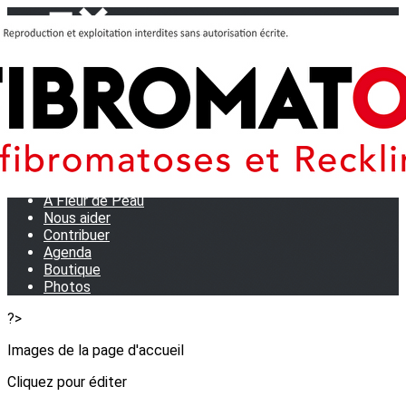
Menu
<
>
Journées Partage 2026 - La Rochelle
Les manifestations
Tom et son doudou
OSE TA VOIX
M.D.R. Expo
Collecte de Stylos
A Fleur de Peau
Nous aider
Contribuer
Agenda
Boutique
Photos
?>
Images de la page d'accueil
Cliquez pour éditer