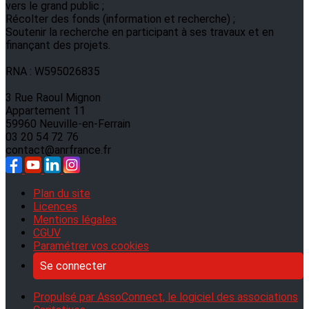
vers le grand public ;
Récolter des fonds (information et recherche) ;
Soutenir la recherche en participant à ses travaux et en
finançant des projets.
RNA : W595026835
3 Rue Raoul Mignon
Appartement 11
59960 Neuville-en-Ferrain
03 20 54 72 76
contact@anrfrance.fr
Plan du site
Licences
Mentions légales
CGUV
Paramétrer vos cookies
Se connecter
Propulsé par AssoConnect, le logiciel des associations