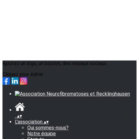
Ajoutez un logo, un bouton, des réseaux sociaux
Cliquez pour éditer
.
▴
▾
L'association
▴
▾
Qui sommes-nous?
Notre équipe