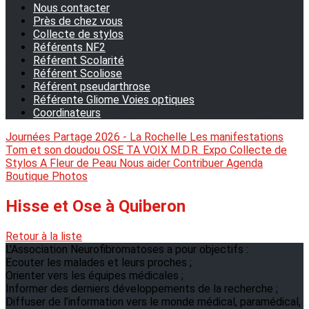
Nous contacter
Près de chez vous
Collecte de stylos
Référents NF2
Référent Scolarité
Référent Scoliose
Référent pseudarthrose
Référente Gliome Voies optiques
Coordinateurs
Journées Partage 2026 - La Rochelle
Les manifestations
Tom et son doudou
OSE TA VOIX
M.D.R. Expo
Collecte de
Stylos
A Fleur de Peau
Nous aider
Contribuer
Agenda
Boutique
Photos
Hisse et Ose à Quiberon
Retour à la liste
L'Association Neurofibromatoses a pour objectifs :
Ecouter les malades et leurs proches ;
Orienter vers les équipes médicales ;
Informer des derniers développements de la recherche ;
Diffuser de l’information vers le monde médical, paramédical,