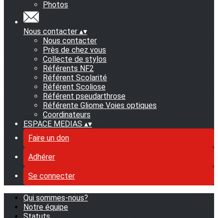
Photos
Nous contacter
▴
▾
Nous contacter
Près de chez vous
Collecte de stylos
Référents NF2
Référent Scolarité
Référent Scoliose
Référent pseudarthrose
Référente Gliome Voies optiques
Coordinateurs
ESPACE MEDIAS
▴
▾
Faire un don
Adhérer
Se connecter
Qui sommes-nous?
Notre équipe
Statuts