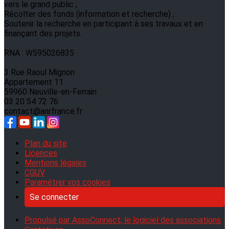
vers le grand public ;
Récolter des fonds (information et recherche) ;
Soutenir la recherche en participant à ses travaux et en
finançant des projets.
RNA : W595026835
3 Rue Raoul Mignon
Appartement 11
59960 Neuville-en-Ferrain
03 20 54 72 76
contact@anrfrance.fr
Plan du site
Licences
Mentions légales
CGUV
Paramétrer vos cookies
Se connecter
Propulsé par AssoConnect, le logiciel des associations