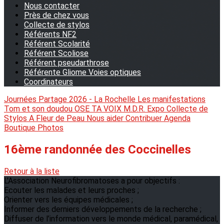
Nous contacter
Près de chez vous
Collecte de stylos
Référents NF2
Référent Scolarité
Référent Scoliose
Référent pseudarthrose
Référente Gliome Voies optiques
Coordinateurs
Journées Partage 2026 - La Rochelle
Les manifestations
Tom et son doudou
OSE TA VOIX
M.D.R. Expo
Collecte de
Stylos
A Fleur de Peau
Nous aider
Contribuer
Agenda
Boutique
Photos
16ème randonnée des Coccinelles
Retour à la liste
L'Association Neurofibromatoses a pour objectifs :
Ecouter les malades et leurs proches ;
Orienter vers les équipes médicales ;
Informer des derniers développements de la recherche ;
Diffuser de l’information vers le monde médical, paramédical,