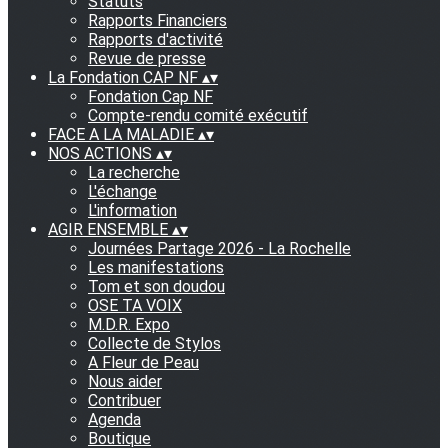
Statuts
Rapports Financiers
Rapports d'activité
Revue de presse
La Fondation CAP NF
▴
▾
Fondation Cap NF
Compte-rendu comité exécutif
FACE A LA MALADIE
▴
▾
NOS ACTIONS
▴
▾
La recherche
L'échange
L'information
AGIR ENSEMBLE
▴
▾
Journées Partage 2026 - La Rochelle
Les manifestations
Tom et son doudou
OSE TA VOIX
M.D.R. Expo
Collecte de Stylos
A Fleur de Peau
Nous aider
Contribuer
Agenda
Boutique