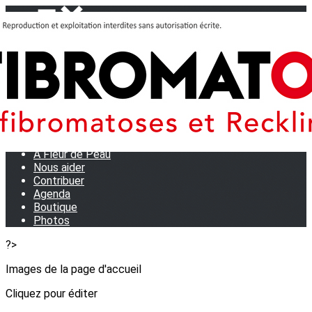
Menu
<
>
Journées Partage 2026 - La Rochelle
Les manifestations
Tom et son doudou
OSE TA VOIX
M.D.R. Expo
Collecte de Stylos
A Fleur de Peau
Nous aider
Contribuer
Agenda
Boutique
Photos
?>
Images de la page d'accueil
Cliquez pour éditer