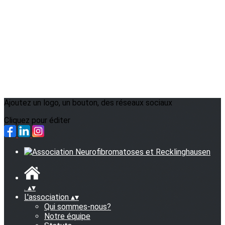
Ajoutez un logo, un bouton, des réseaux sociaux
Cliquez pour éditer
.
▴
▾
L'association
▴
▾
Qui sommes-nous?
Notre équipe