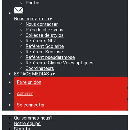
Photos
Nous contacter
▴
▾
Nous contacter
Près de chez vous
Collecte de stylos
Référents NF2
Référent Scolarité
Référent Scoliose
Référent pseudarthrose
Référente Gliome Voies optiques
Coordinateurs
ESPACE MEDIAS
▴
▾
Faire un don
Adhérer
Se connecter
Qui sommes-nous?
Notre équipe
Statuts