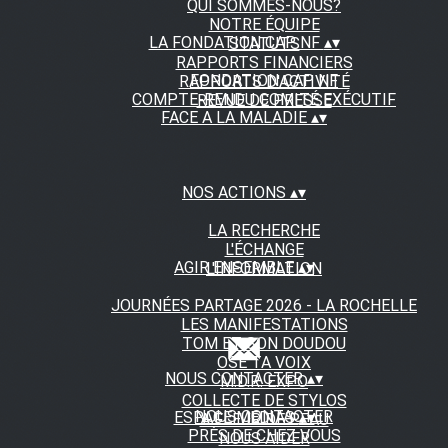
QUI SOMMES-NOUS?
NOTRE ÉQUIPE
LA FONDATION CAP NF
▴
▾
STATUTS
RAPPORTS FINANCIERS
FONDATION CAP NF
RAPPORTS D'ACTIVITÉ
COMPTE-RENDU COMITÉ EXÉCUTIF
REVUE DE PRESSE
FACE A LA MALADIE
▴
▾
NOS ACTIONS
▴
▾
LA RECHERCHE
L'ÉCHANGE
AGIR ENSEMBLE
▴
▾
L'INFORMATION
JOURNÉES PARTAGE 2026 - LA ROCHELLE
LES MANIFESTATIONS
TOM ET SON DOUDOU
OSE TA VOIX
NOUS CONTACTER
▴
▾
M.D.R. EXPO
COLLECTE DE STYLOS
NOUS CONTACTER
ESPACE MEDIAS
▴
▾
A FLEUR DE PEAU
PRÈS DE CHEZ VOUS
NOUS AIDER