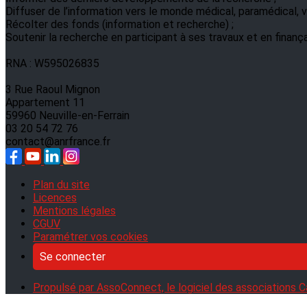
Diffuser de l’information vers le monde médical, paramédical, ve
Récolter des fonds (information et recherche) ;
Soutenir la recherche en participant à ses travaux et en finanç
RNA : W595026835
3 Rue Raoul Mignon
Appartement 11
59960 Neuville-en-Ferrain
03 20 54 72 76
contact@anrfrance.fr
Plan du site
Licences
Mentions légales
CGUV
Paramétrer vos cookies
Se connecter
Propulsé par AssoConnect, le logiciel des associations C