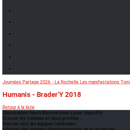
Journées Partage 2026 - La Rochelle
Les manifestations
Tom
Humanis - Brader'Y 2018
Retour à la liste
L'Association Neurofibromatoses a pour objectifs :
Ecouter les malades et leurs proches ;
Orienter vers les équipes médicales ;
Informer des derniers développements de la recherche ;