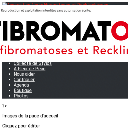
Menu
<
>
Journées Partage 2026 - La Rochelle
Les manifestations
Tom et son doudou
OSE TA VOIX
M.D.R. Expo
Collecte de Stylos
A Fleur de Peau
Nous aider
Contribuer
Agenda
Boutique
Photos
?>
Images de la page d'accueil
Cliquez pour éditer