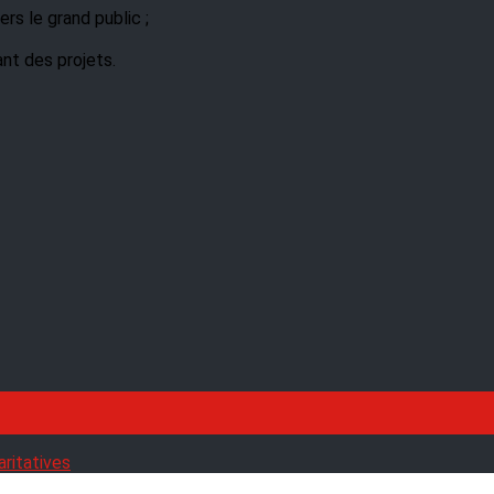
rs le grand public ;
ant des projets.
aritatives