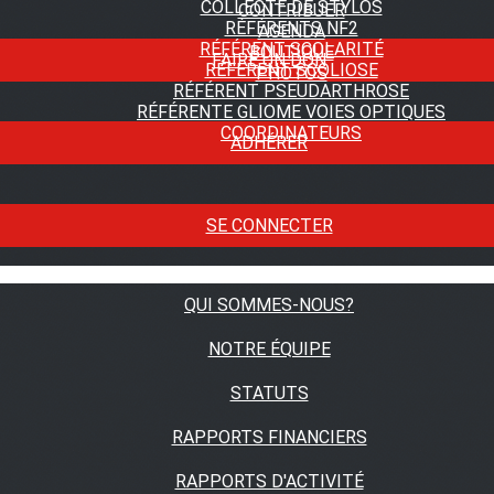
COLLECTE DE STYLOS
CONTRIBUER
RÉFÉRENTS NF2
AGENDA
RÉFÉRENT SCOLARITÉ
BOUTIQUE
FAIRE UN DON
RÉFÉRENT SCOLIOSE
PHOTOS
RÉFÉRENT PSEUDARTHROSE
RÉFÉRENTE GLIOME VOIES OPTIQUES
COORDINATEURS
ADHÉRER
SE CONNECTER
QUI SOMMES-NOUS?
NOTRE ÉQUIPE
STATUTS
RAPPORTS FINANCIERS
RAPPORTS D'ACTIVITÉ