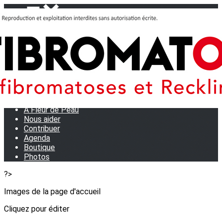
Menu
<
>
Journées Partage 2026 - La Rochelle
Les manifestations
Tom et son doudou
OSE TA VOIX
M.D.R. Expo
Collecte de Stylos
A Fleur de Peau
Nous aider
Contribuer
Agenda
Boutique
Photos
?>
Images de la page d'accueil
Cliquez pour éditer