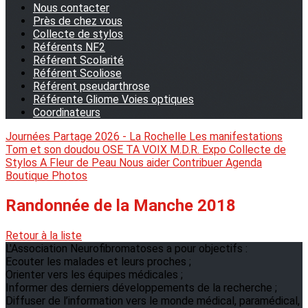
Nous contacter
Près de chez vous
Collecte de stylos
Référents NF2
Référent Scolarité
Référent Scoliose
Référent pseudarthrose
Référente Gliome Voies optiques
Coordinateurs
Journées Partage 2026 - La Rochelle
Les manifestations
Tom et son doudou
OSE TA VOIX
M.D.R. Expo
Collecte de
Stylos
A Fleur de Peau
Nous aider
Contribuer
Agenda
Boutique
Photos
Randonnée de la Manche 2018
Retour à la liste
L'Association Neurofibromatoses a pour objectifs :
Ecouter les malades et leurs proches ;
Orienter vers les équipes médicales ;
Informer des derniers développements de la recherche ;
Diffuser de l’information vers le monde médical, paramédical,