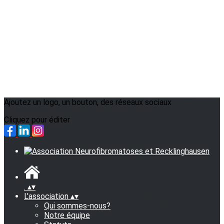
Ajoutez un logo, un bouton, des réseaux sociaux
Cliquez pour éditer
.
▴
▾
L'association
▴
▾
Qui sommes-nous?
Notre équipe