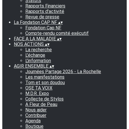
Statuts
Rapports Financiers
Rapports d'activité
Revue de presse
La Fondation CAP NF
▴
▾
Fondation Cap NF
Compte-rendu comité exécutif
FACE A LA MALADIE
▴
▾
NOS ACTIONS
▴
▾
La recherche
L'échange
L'information
AGIR ENSEMBLE
▴
▾
Journées Partage 2026 - La Rochelle
Les manifestations
Tom et son doudou
OSE TA VOIX
M.D.R. Expo
Collecte de Stylos
A Fleur de Peau
Nous aider
Contribuer
Agenda
Boutique