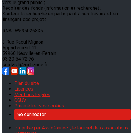
vers le grand public ;
Récolter des fonds (information et recherche) ;
Soutenir la recherche en participant à ses travaux et en
finançant des projets.
RNA : W595026835
3 Rue Raoul Mignon
Appartement 11
59960 Neuville-en-Ferrain
03 20 54 72 76
contact@anrfrance.fr
Plan du site
Licences
Mentions légales
CGUV
Paramétrer vos cookies
Se connecter
Propulsé par AssoConnect, le logiciel des associations