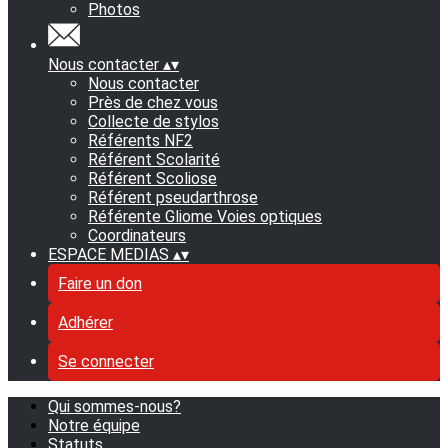
Photos
Nous contacter
▴
▾
Nous contacter
Près de chez vous
Collecte de stylos
Référents NF2
Référent Scolarité
Référent Scoliose
Référent pseudarthrose
Référente Gliome Voies optiques
Coordinateurs
ESPACE MEDIAS
▴
▾
Faire un don
Adhérer
Se connecter
Qui sommes-nous?
Notre équipe
Statuts