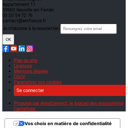
Appartement 11
59960 Neuville-en-Ferrain
03 20 54 72 76
contact@anrfrance.fr
Je m'abonne à la newsletter
OK
Plan du site
Licences
Mentions légales
CGUV
Paramétrer vos cookies
Se connecter
Propulsé par AssoConnect, le logiciel des associations
Caritatives
Vos choix en matière de confidentialité