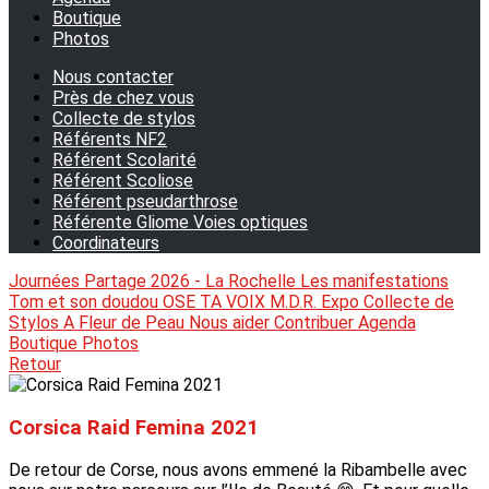
Boutique
Photos
Nous contacter
Près de chez vous
Collecte de stylos
Référents NF2
Référent Scolarité
Référent Scoliose
Référent pseudarthrose
Référente Gliome Voies optiques
Coordinateurs
Journées Partage 2026 - La Rochelle
Les manifestations
Tom et son doudou
OSE TA VOIX
M.D.R. Expo
Collecte de
Stylos
A Fleur de Peau
Nous aider
Contribuer
Agenda
Boutique
Photos
Retour
Corsica Raid Femina 2021
De retour de Corse, nous avons emmené la Ribambelle avec