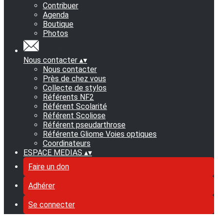
Contribuer
Agenda
Boutique
Photos
Nous contacter
▴
▾
Nous contacter
Près de chez vous
Collecte de stylos
Référents NF2
Référent Scolarité
Référent Scoliose
Référent pseudarthrose
Référente Gliome Voies optiques
Coordinateurs
ESPACE MEDIAS
▴
▾
Faire un don
Adhérer
Se connecter