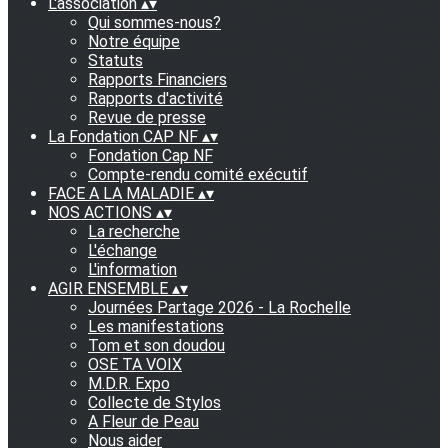
L'association
▴
▾
Qui sommes-nous?
Notre équipe
Statuts
Rapports Financiers
Rapports d'activité
Revue de presse
La Fondation CAP NF
▴
▾
Fondation Cap NF
Compte-rendu comité exécutif
FACE A LA MALADIE
▴
▾
NOS ACTIONS
▴
▾
La recherche
L'échange
L'information
AGIR ENSEMBLE
▴
▾
Journées Partage 2026 - La Rochelle
Les manifestations
Tom et son doudou
OSE TA VOIX
M.D.R. Expo
Collecte de Stylos
A Fleur de Peau
Nous aider