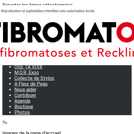
Exporter les lignes sélectionnées
Exporter toutes les colonnes
Exporter uniquement les colonnes affichées
Menu
<
>
Journées Partage 2026 - La Rochelle
Les manifestations
Tom et son doudou
OSE TA VOIX
M.D.R. Expo
Collecte de Stylos
A Fleur de Peau
Nous aider
Contribuer
Agenda
Boutique
Photos
?>
Images de la page d'accueil