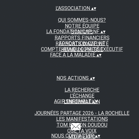
L'ASSOCIATION
▴
▾
QUI SOMMES-NOUS?
NOTRE ÉQUIPE
LA FONDATION CAP NF
▴
▾
STATUTS
RAPPORTS FINANCIERS
FONDATION CAP NF
RAPPORTS D'ACTIVITÉ
COMPTE-RENDU COMITÉ EXÉCUTIF
REVUE DE PRESSE
FACE A LA MALADIE
▴
▾
NOS ACTIONS
▴
▾
LA RECHERCHE
L'ÉCHANGE
AGIR ENSEMBLE
▴
▾
L'INFORMATION
JOURNÉES PARTAGE 2026 - LA ROCHELLE
LES MANIFESTATIONS
TOM ET SON DOUDOU
OSE TA VOIX
NOUS CONTACTER
▴
▾
M.D.R. EXPO