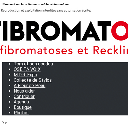
Exporter les lignes sélectionnées
Exporter toutes les colonnes
Exporter uniquement les colonnes affichées
Menu
<
>
Journées Partage 2026 - La Rochelle
Les manifestations
Tom et son doudou
OSE TA VOIX
M.D.R. Expo
Collecte de Stylos
A Fleur de Peau
Nous aider
Contribuer
Agenda
Boutique
Photos
?>