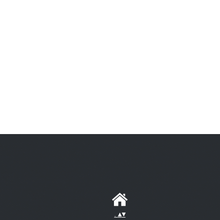
.
▴
▾