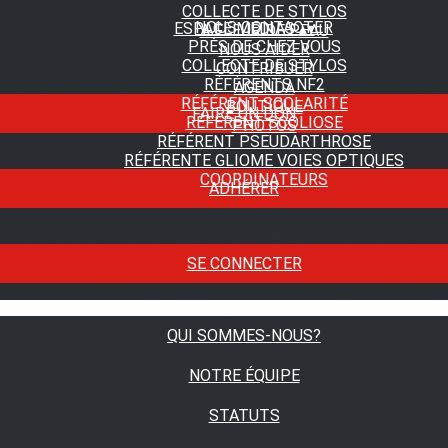
COLLECTE DE STYLOS
NOUS CONTACTER
ESPACE MEDIAS
▴
▾
A FLEUR DE PEAU
PRÈS DE CHEZ VOUS
NOUS AIDER
COLLECTE DE STYLOS
CONTRIBUER
RÉFÉRENTS NF2
AGENDA
RÉFÉRENT SCOLARITÉ
BOUTIQUE
FAIRE UN DON
RÉFÉRENT SCOLIOSE
PHOTOS
RÉFÉRENT PSEUDARTHROSE
RÉFÉRENTE GLIOME VOIES OPTIQUES
COORDINATEURS
ADHÉRER
SE CONNECTER
QUI SOMMES-NOUS?
NOTRE ÉQUIPE
STATUTS