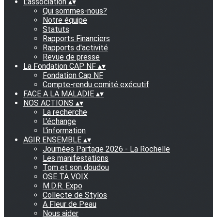
L'association
▴
▾
Qui sommes-nous?
Notre équipe
Statuts
Rapports Financiers
Rapports d'activité
Revue de presse
La Fondation CAP NF
▴
▾
Fondation Cap NF
Compte-rendu comité exécutif
FACE A LA MALADIE
▴
▾
NOS ACTIONS
▴
▾
La recherche
L'échange
L'information
AGIR ENSEMBLE
▴
▾
Journées Partage 2026 - La Rochelle
Les manifestations
Tom et son doudou
OSE TA VOIX
M.D.R. Expo
Collecte de Stylos
A Fleur de Peau
Nous aider