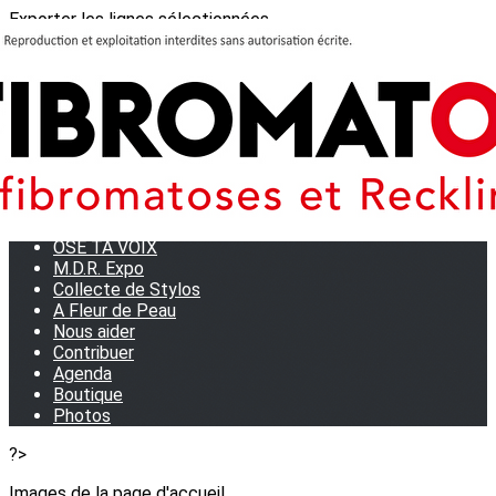
Exporter les lignes sélectionnées
Exporter toutes les colonnes
Exporter uniquement les colonnes affichées
Menu
<
>
Journées Partage 2026 - La Rochelle
Les manifestations
Tom et son doudou
OSE TA VOIX
M.D.R. Expo
Collecte de Stylos
A Fleur de Peau
Nous aider
Contribuer
Agenda
Boutique
Photos
?>
Images de la page d'accueil