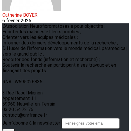
Catherine BOYER
6 février 2026
L'Association Neurofibromatoses a pour objectifs :
Ecouter les malades et leurs proches ;
Orienter vers les équipes médicales ;
Informer des derniers développements de la recherche ;
Diffuser de l’information vers le monde médical, paramédical,
vers le grand public ;
Récolter des fonds (information et recherche) ;
Soutenir la recherche en participant à ses travaux et en
finançant des projets.
RNA : W595026835
3 Rue Raoul Mignon
Appartement 11
59960 Neuville-en-Ferrain
03 20 54 72 76
contact@anrfrance.fr
Je m'abonne à la newsletter