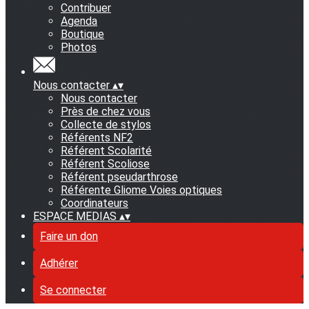
Contribuer
Agenda
Boutique
Photos
Nous contacter
▴
▾
Nous contacter
Près de chez vous
Collecte de stylos
Référents NF2
Référent Scolarité
Référent Scoliose
Référent pseudarthrose
Référente Gliome Voies optiques
Coordinateurs
ESPACE MEDIAS
▴
▾
Faire un don
Adhérer
Se connecter