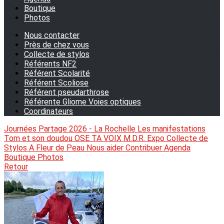
Boutique
Photos
Nous contacter
Près de chez vous
Collecte de stylos
Référents NF2
Référent Scolarité
Référent Scoliose
Référent pseudarthrose
Référente Gliome Voies optiques
Coordinateurs
Journées Partage 2026 - La Rochelle
Les manifestations
Tom et son doudou
OSE TA VOIX
M.D.R. Expo
Collecte de
Stylos
A Fleur de Peau
Nous aider
Contribuer
Agenda
Boutique
Photos
Retour