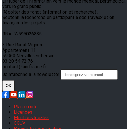
Diffuser de l’information vers le monde médical, paramédical,
vers le grand public ;
Récolter des fonds (information et recherche) ;
Soutenir la recherche en participant à ses travaux et en
finançant des projets.
RNA : W595026835
3 Rue Raoul Mignon
Appartement 11
59960 Neuville-en-Ferrain
03 20 54 72 76
contact@anrfrance.fr
Je m'abonne à la newsletter
OK
Plan du site
Licences
Mentions légales
CGUV
Paramétrer vos cookies