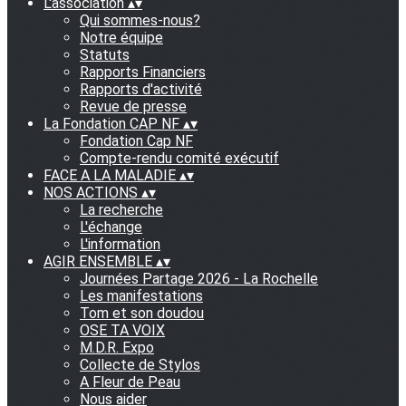
L'association
▴
▾
Qui sommes-nous?
Notre équipe
Statuts
Rapports Financiers
Rapports d'activité
Revue de presse
La Fondation CAP NF
▴
▾
Fondation Cap NF
Compte-rendu comité exécutif
FACE A LA MALADIE
▴
▾
NOS ACTIONS
▴
▾
La recherche
L'échange
L'information
AGIR ENSEMBLE
▴
▾
Journées Partage 2026 - La Rochelle
Les manifestations
Tom et son doudou
OSE TA VOIX
M.D.R. Expo
Collecte de Stylos
A Fleur de Peau
Nous aider