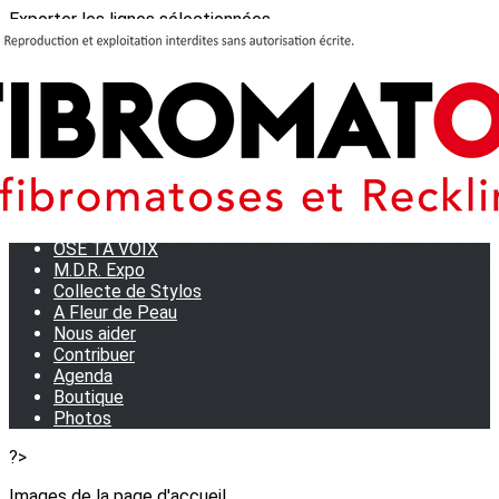
Exporter les lignes sélectionnées
Exporter toutes les colonnes
Exporter uniquement les colonnes affichées
Menu
<
>
Journées Partage 2026 - La Rochelle
Les manifestations
Tom et son doudou
OSE TA VOIX
M.D.R. Expo
Collecte de Stylos
A Fleur de Peau
Nous aider
Contribuer
Agenda
Boutique
Photos
?>
Images de la page d'accueil