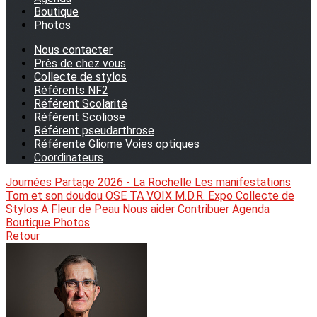
Boutique
Photos
Nous contacter
Près de chez vous
Collecte de stylos
Référents NF2
Référent Scolarité
Référent Scoliose
Référent pseudarthrose
Référente Gliome Voies optiques
Coordinateurs
Journées Partage 2026 - La Rochelle
Les manifestations
Tom et son doudou
OSE TA VOIX
M.D.R. Expo
Collecte de
Stylos
A Fleur de Peau
Nous aider
Contribuer
Agenda
Boutique
Photos
Retour