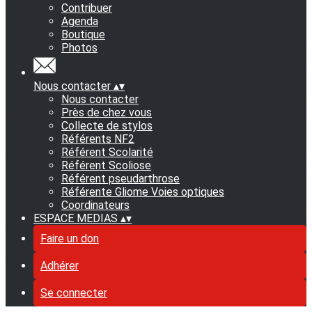
Contribuer
Agenda
Boutique
Photos
Nous contacter
▴
▾
Nous contacter
Près de chez vous
Collecte de stylos
Référents NF2
Référent Scolarité
Référent Scoliose
Référent pseudarthrose
Référente Gliome Voies optiques
Coordinateurs
ESPACE MEDIAS
▴
▾
Faire un don
Adhérer
Se connecter