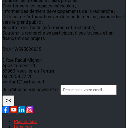
Ecouter les malades et leurs proches ;
Orienter vers les équipes médicales ;
Informer des derniers développements de la recherche ;
Diffuser de l’information vers le monde médical, paramédical,
vers le grand public ;
Récolter des fonds (information et recherche) ;
Soutenir la recherche en participant à ses travaux et en
finançant des projets.
RNA : W595026835
3 Rue Raoul Mignon
Appartement 11
59960 Neuville-en-Ferrain
03 20 54 72 76
contact@anrfrance.fr
Je m'abonne à la newsletter
OK
Plan du site
Licences