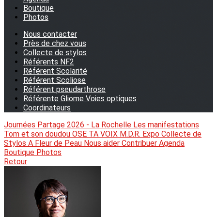
Boutique
Photos
Nous contacter
Près de chez vous
Collecte de stylos
Référents NF2
Référent Scolarité
Référent Scoliose
Référent pseudarthrose
Référente Gliome Voies optiques
Coordinateurs
Journées Partage 2026 - La Rochelle
Les manifestations
Tom et son doudou
OSE TA VOIX
M.D.R. Expo
Collecte de
Stylos
A Fleur de Peau
Nous aider
Contribuer
Agenda
Boutique
Photos
Retour