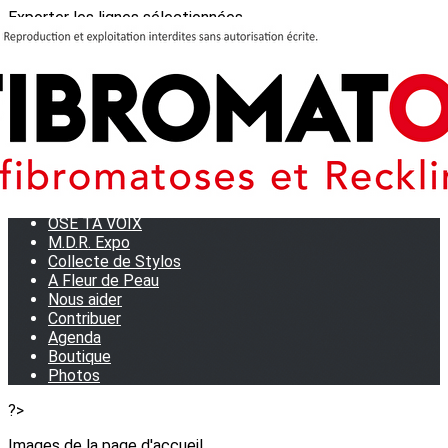
Exporter les lignes sélectionnées
Exporter toutes les colonnes
Exporter uniquement les colonnes affichées
Menu
<
>
Journées Partage 2026 - La Rochelle
Les manifestations
Tom et son doudou
OSE TA VOIX
M.D.R. Expo
Collecte de Stylos
A Fleur de Peau
Nous aider
Contribuer
Agenda
Boutique
Photos
?>
Images de la page d'accueil