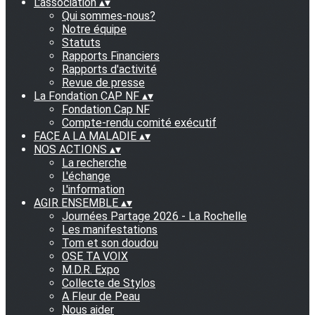
L'association
▴
▾
Qui sommes-nous?
Notre équipe
Statuts
Rapports Financiers
Rapports d'activité
Revue de presse
La Fondation CAP NF
▴
▾
Fondation Cap NF
Compte-rendu comité exécutif
FACE A LA MALADIE
▴
▾
NOS ACTIONS
▴
▾
La recherche
L'échange
L'information
AGIR ENSEMBLE
▴
▾
Journées Partage 2026 - La Rochelle
Les manifestations
Tom et son doudou
OSE TA VOIX
M.D.R. Expo
Collecte de Stylos
A Fleur de Peau
Nous aider