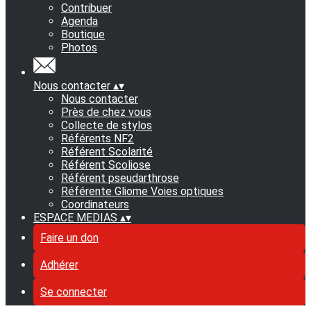
Contribuer
Agenda
Boutique
Photos
Nous contacter
▴
▾
Nous contacter
Près de chez vous
Collecte de stylos
Référents NF2
Référent Scolarité
Référent Scoliose
Référent pseudarthrose
Référente Gliome Voies optiques
Coordinateurs
ESPACE MEDIAS
▴
▾
Faire un don
Adhérer
Se connecter