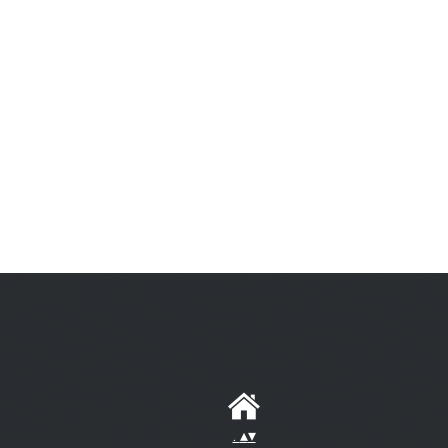
.
▴
▾