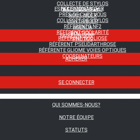
COLLECTE DE STYLOS
NOUS CONTACTER
ESPACE MEDIAS
▴
▾
A FLEUR DE PEAU
PRÈS DE CHEZ VOUS
NOUS AIDER
COLLECTE DE STYLOS
CONTRIBUER
RÉFÉRENTS NF2
AGENDA
RÉFÉRENT SCOLARITÉ
BOUTIQUE
FAIRE UN DON
RÉFÉRENT SCOLIOSE
PHOTOS
RÉFÉRENT PSEUDARTHROSE
RÉFÉRENTE GLIOME VOIES OPTIQUES
COORDINATEURS
ADHÉRER
SE CONNECTER
QUI SOMMES-NOUS?
NOTRE ÉQUIPE
STATUTS