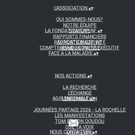
L'ASSOCIATION
▴
▾
QUI SOMMES-NOUS?
NOTRE ÉQUIPE
LA FONDATION CAP NF
▴
▾
STATUTS
RAPPORTS FINANCIERS
FONDATION CAP NF
RAPPORTS D'ACTIVITÉ
COMPTE-RENDU COMITÉ EXÉCUTIF
REVUE DE PRESSE
FACE A LA MALADIE
▴
▾
NOS ACTIONS
▴
▾
LA RECHERCHE
L'ÉCHANGE
AGIR ENSEMBLE
▴
▾
L'INFORMATION
JOURNÉES PARTAGE 2026 - LA ROCHELLE
LES MANIFESTATIONS
TOM ET SON DOUDOU
OSE TA VOIX
NOUS CONTACTER
▴
▾
M.D.R. EXPO