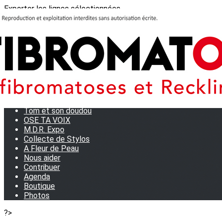
Exporter les lignes sélectionnées
Exporter toutes les colonnes
Exporter uniquement les colonnes affichées
Menu
<
>
Journées Partage 2026 - La Rochelle
Les manifestations
Tom et son doudou
OSE TA VOIX
M.D.R. Expo
Collecte de Stylos
A Fleur de Peau
Nous aider
Contribuer
Agenda
Boutique
Photos
?>