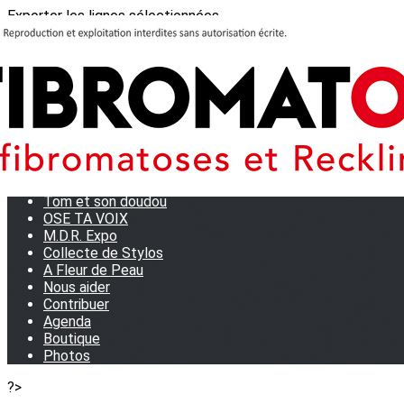
Exporter les lignes sélectionnées
Exporter toutes les colonnes
Exporter uniquement les colonnes affichées
Menu
<
>
Journées Partage 2026 - La Rochelle
Les manifestations
Tom et son doudou
OSE TA VOIX
M.D.R. Expo
Collecte de Stylos
A Fleur de Peau
Nous aider
Contribuer
Agenda
Boutique
Photos
?>