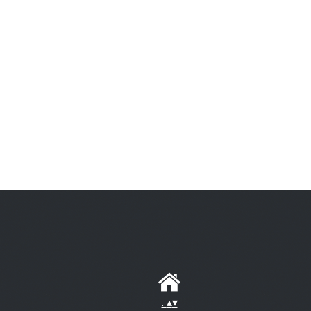
.
▴
▾