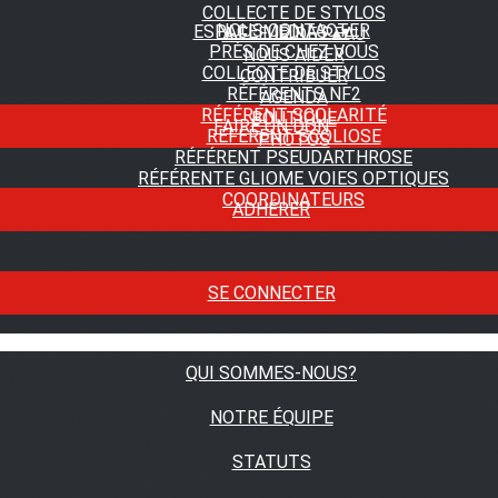
COLLECTE DE STYLOS
NOUS CONTACTER
ESPACE MEDIAS
▴
▾
A FLEUR DE PEAU
PRÈS DE CHEZ VOUS
NOUS AIDER
COLLECTE DE STYLOS
CONTRIBUER
RÉFÉRENTS NF2
AGENDA
RÉFÉRENT SCOLARITÉ
BOUTIQUE
FAIRE UN DON
RÉFÉRENT SCOLIOSE
PHOTOS
RÉFÉRENT PSEUDARTHROSE
RÉFÉRENTE GLIOME VOIES OPTIQUES
COORDINATEURS
ADHÉRER
SE CONNECTER
QUI SOMMES-NOUS?
NOTRE ÉQUIPE
STATUTS