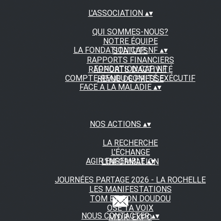
L'ASSOCIATION
▴
▾
QUI SOMMES-NOUS?
NOTRE ÉQUIPE
LA FONDATION CAP NF
▴
▾
STATUTS
RAPPORTS FINANCIERS
FONDATION CAP NF
RAPPORTS D'ACTIVITÉ
COMPTE-RENDU COMITÉ EXÉCUTIF
REVUE DE PRESSE
FACE A LA MALADIE
▴
▾
NOS ACTIONS
▴
▾
LA RECHERCHE
L'ÉCHANGE
AGIR ENSEMBLE
▴
▾
L'INFORMATION
JOURNÉES PARTAGE 2026 - LA ROCHELLE
LES MANIFESTATIONS
TOM ET SON DOUDOU
OSE TA VOIX
NOUS CONTACTER
▴
▾
M.D.R. EXPO