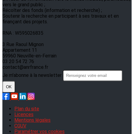
vers le grand public ;
Récolter des fonds (information et recherche) ;
Soutenir la recherche en participant à ses travaux et en
finançant des projets.
RNA : W595026835
3 Rue Raoul Mignon
Appartement 11
59960 Neuville-en-Ferrain
03 20 54 72 76
contact@anrfrance.fr
Je m'abonne à la newsletter
OK
Plan du site
Licences
Mentions légales
CGUV
Paramétrer vos cookies