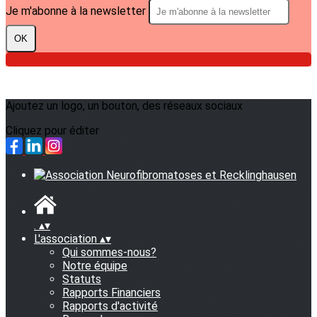
Je m'abonne à la newsletter
OK
Ajoutez un logo, un bouton, des réseaux sociaux
Cliquez pour éditer
.
▴
▾
L'association
▴
▾
Qui sommes-nous?
Notre équipe
Statuts
Rapports Financiers
Rapports d'activité