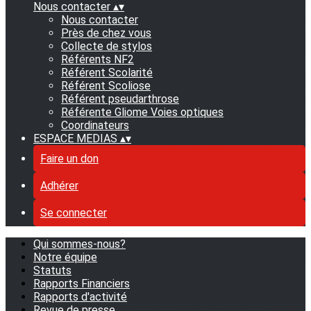
Nous contacter
▴
▾
Nous contacter
Près de chez vous
Collecte de stylos
Référents NF2
Référent Scolarité
Référent Scoliose
Référent pseudarthrose
Référente Gliome Voies optiques
Coordinateurs
ESPACE MEDIAS
▴
▾
Faire un don
Adhérer
Se connecter
Qui sommes-nous?
Notre équipe
Statuts
Rapports Financiers
Rapports d'activité
Revue de presse