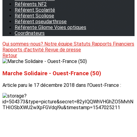
Référents NF2
Référent Scolarité
Référent Scoliose
Référent pseudarthrose
Référente Gliome Voies optiques
Coordinateurs
Qui sommes-nous?
Notre équipe
Statuts
Rapports Financiers
Rapports d'activité
Revue de presse
Retour
Marche Solidaire - Ouest-France (50)
Article paru le 17 décembre 2018 dans l'Ouest-France :