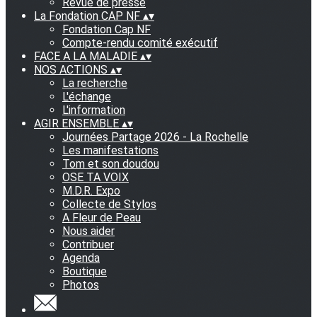
Revue de presse
La Fondation CAP NF
▴
▾
Fondation Cap NF
Compte-rendu comité exécutif
FACE A LA MALADIE
▴
▾
NOS ACTIONS
▴
▾
La recherche
L'échange
L'information
AGIR ENSEMBLE
▴
▾
Journées Partage 2026 - La Rochelle
Les manifestations
Tom et son doudou
OSE TA VOIX
M.D.R. Expo
Collecte de Stylos
A Fleur de Peau
Nous aider
Contribuer
Agenda
Boutique
Photos