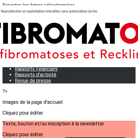
Exporter les lignes sélectionnées
Exporter toutes les colonnes
Exporter uniquement les colonnes affichées
Menu
<
>
Qui sommes-nous?
Notre équipe
Statuts
Rapports Financiers
Rapports d'activité
Revue de presse
?>
Images de la page d'accueil
Cliquez pour éditer
Texte, bouton et/ou inscription à la newsletter
Cliquez pour éditer