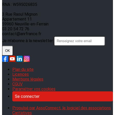
RNA : W595026835
3 Rue Raoul Mignon
Appartement 11
59960 Neuville-en-Ferrain
03 20 54 72 76
contact@anrfrance.fr
Je m'abonne à la newsletter
OK
Plan du site
Licences
Mentions légales
CGUV
Paramétrer vos cookies
Se connecter
Propulsé par AssoConnect, le logiciel des associations
Caritatives