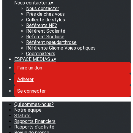
Nous contacter
▴
▾
Nous contacter
Près de chez vous
Collecte de stylos
Référents NF2
Référent Scolarité
Référent Scoliose
Référent pseudarthrose
Référente Gliome Voies optiques
Coordinateurs
ESPACE MEDIAS
▴
▾
Faire un don
Adhérer
Se connecter
Qui sommes-nous?
Notre équipe
Statuts
Rapports Financiers
Rapports d'activité
Revue de presse