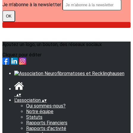
Je m'abonne à la newsletter
OK
Ajoutez un logo, un bouton, des réseaux sociaux
Cliquez pour éditer
.
▴
▾
L'association
▴
▾
Qui sommes-nous?
Notre équipe
Statuts
Rapports Financiers
Rapports d'activité