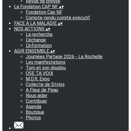
Revue de presse
La Fondation CAP NF
▴
▾
Fondation Cap NF
Compte-rendu comité exécutif
FACE A LA MALADIE
▴
▾
NOS ACTIONS
▴
▾
La recherche
L'échange
L'information
AGIR ENSEMBLE
▴
▾
Journées Partage 2026 - La Rochelle
Les manifestations
Tom et son doudou
OSE TA VOIX
M.D.R. Expo
Collecte de Stylos
A Fleur de Peau
Nous aider
Contribuer
Agenda
Boutique
Photos