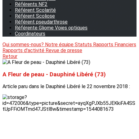
Référents NF2
Référent Scolarité
Référent Scoliose
Référent pseudarthrose
Référente Gliome Voies optiques
Coordinateurs
Qui sommes-nous?
Notre équipe
Statuts
Rapports Financiers
Rapports d'activité
Revue de presse
Retour
A Fleur de peau - Dauphiné Libéré (73)
Article paru dans le Dauphiné Libéré le 22 novembre 2018 :