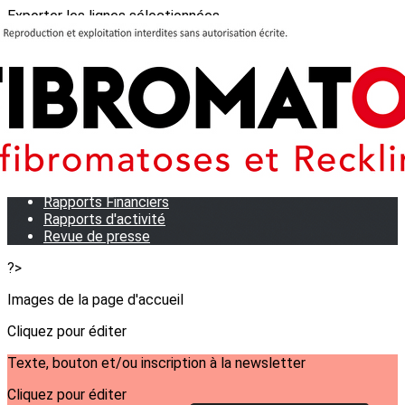
Exporter les lignes sélectionnées
Exporter toutes les colonnes
Exporter uniquement les colonnes affichées
Menu
<
>
Qui sommes-nous?
Notre équipe
Statuts
Rapports Financiers
Rapports d'activité
Revue de presse
?>
Images de la page d'accueil
Cliquez pour éditer
Texte, bouton et/ou inscription à la newsletter
Cliquez pour éditer