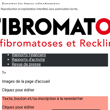
Exporter les lignes sélectionnées
Exporter toutes les colonnes
Exporter uniquement les colonnes affichées
Menu
<
>
Qui sommes-nous?
Notre équipe
Statuts
Rapports Financiers
Rapports d'activité
Revue de presse
?>
Images de la page d'accueil
Cliquez pour éditer
Texte, bouton et/ou inscription à la newsletter
Cliquez pour éditer