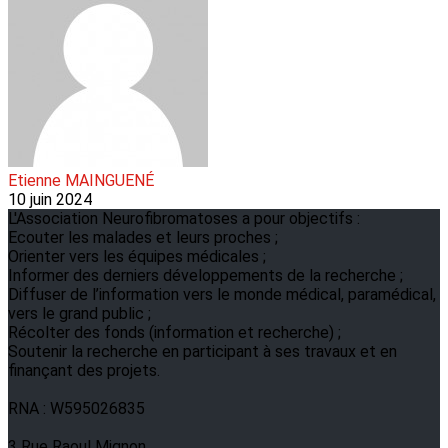
Etienne MAINGUENÉ
10 juin 2024
L'Association Neurofibromatoses a pour objectifs :
Ecouter les malades et leurs proches ;
Orienter vers les équipes médicales ;
Informer des derniers développements de la recherche ;
Diffuser de l’information vers le monde médical, paramédical,
vers le grand public ;
Récolter des fonds (information et recherche) ;
Soutenir la recherche en participant à ses travaux et en
finançant des projets.
RNA : W595026835
3 Rue Raoul Mignon