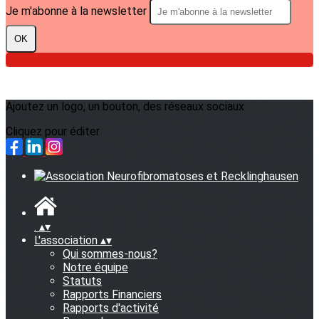
Je m'abonne à la newsletter
OK
Ajoutez un logo, un bouton, des réseaux sociaux
Cliquez pour éditer
.
▴
▾
L'association
▴
▾
Qui sommes-nous?
Notre équipe
Statuts
Rapports Financiers
Rapports d'activité