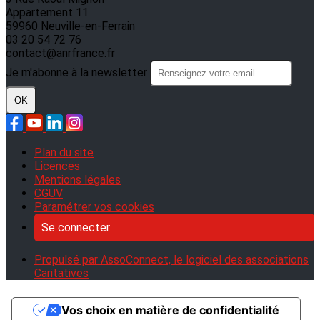
Appartement 11
59960 Neuville-en-Ferrain
03 20 54 72 76
contact@anrfrance.fr
Je m'abonne à la newsletter
OK
Plan du site
Licences
Mentions légales
CGUV
Paramétrer vos cookies
Se connecter
Propulsé par AssoConnect, le logiciel des associations
Caritatives
Vos choix en matière de confidentialité