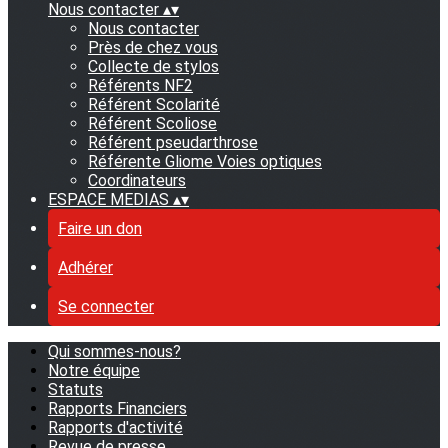
Nous contacter
▴
▾
Nous contacter
Près de chez vous
Collecte de stylos
Référents NF2
Référent Scolarité
Référent Scoliose
Référent pseudarthrose
Référente Gliome Voies optiques
Coordinateurs
ESPACE MEDIAS
▴
▾
Faire un don
Adhérer
Se connecter
Qui sommes-nous?
Notre équipe
Statuts
Rapports Financiers
Rapports d'activité
Revue de presse