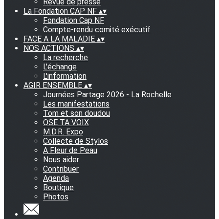
Revue de presse
La Fondation CAP NF
▴
▾
Fondation Cap NF
Compte-rendu comité exécutif
FACE A LA MALADIE
▴
▾
NOS ACTIONS
▴
▾
La recherche
L'échange
L'information
AGIR ENSEMBLE
▴
▾
Journées Partage 2026 - La Rochelle
Les manifestations
Tom et son doudou
OSE TA VOIX
M.D.R. Expo
Collecte de Stylos
A Fleur de Peau
Nous aider
Contribuer
Agenda
Boutique
Photos