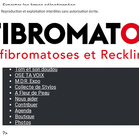
Exporter les lignes sélectionnées
Exporter toutes les colonnes
Exporter uniquement les colonnes affichées
Menu
<
>
Journées Partage 2026 - La Rochelle
Les manifestations
Tom et son doudou
OSE TA VOIX
M.D.R. Expo
Collecte de Stylos
A Fleur de Peau
Nous aider
Contribuer
Agenda
Boutique
Photos
?>