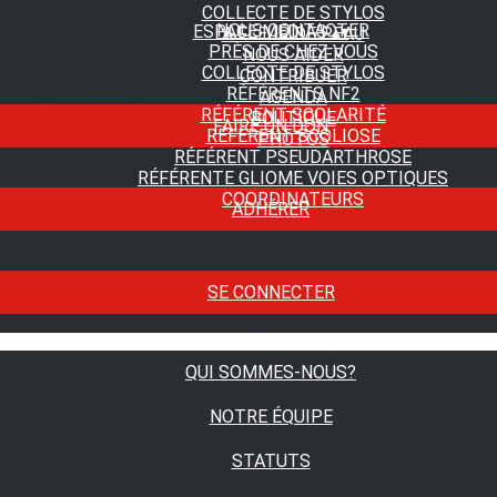
COLLECTE DE STYLOS
NOUS CONTACTER
ESPACE MEDIAS
▴
▾
A FLEUR DE PEAU
PRÈS DE CHEZ VOUS
NOUS AIDER
COLLECTE DE STYLOS
CONTRIBUER
RÉFÉRENTS NF2
AGENDA
RÉFÉRENT SCOLARITÉ
BOUTIQUE
FAIRE UN DON
RÉFÉRENT SCOLIOSE
PHOTOS
RÉFÉRENT PSEUDARTHROSE
RÉFÉRENTE GLIOME VOIES OPTIQUES
COORDINATEURS
ADHÉRER
SE CONNECTER
QUI SOMMES-NOUS?
NOTRE ÉQUIPE
STATUTS