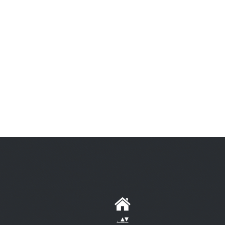
.
▴
▾