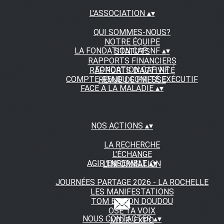
L'ASSOCIATION
▴
▾
QUI SOMMES-NOUS?
NOTRE ÉQUIPE
LA FONDATION CAP NF
▴
▾
STATUTS
RAPPORTS FINANCIERS
FONDATION CAP NF
RAPPORTS D'ACTIVITÉ
COMPTE-RENDU COMITÉ EXÉCUTIF
REVUE DE PRESSE
FACE A LA MALADIE
▴
▾
NOS ACTIONS
▴
▾
LA RECHERCHE
L'ÉCHANGE
AGIR ENSEMBLE
▴
▾
L'INFORMATION
JOURNÉES PARTAGE 2026 - LA ROCHELLE
LES MANIFESTATIONS
TOM ET SON DOUDOU
OSE TA VOIX
NOUS CONTACTER
▴
▾
M.D.R. EXPO