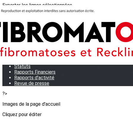
Exporter les lignes sélectionnées
Exporter toutes les colonnes
Exporter uniquement les colonnes affichées
Menu
<
>
Qui sommes-nous?
Notre équipe
Statuts
Rapports Financiers
Rapports d'activité
Revue de presse
?>
Images de la page d'accueil
Cliquez pour éditer