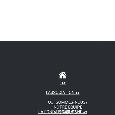
.
▴
▾
L'ASSOCIATION
▴
▾
QUI SOMMES-NOUS?
NOTRE ÉQUIPE
LA FONDATION CAP NF
▴
▾
STATUTS