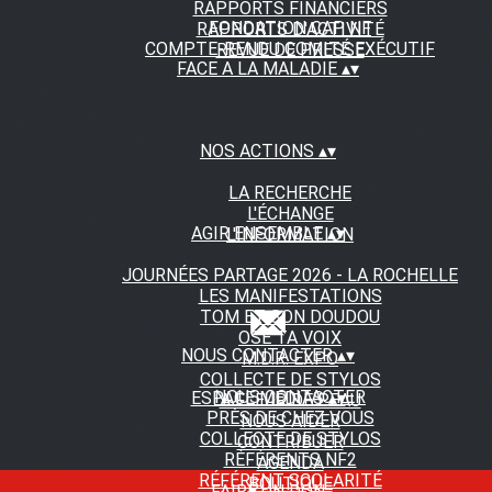
RAPPORTS FINANCIERS
FONDATION CAP NF
RAPPORTS D'ACTIVITÉ
COMPTE-RENDU COMITÉ EXÉCUTIF
REVUE DE PRESSE
FACE A LA MALADIE
▴
▾
NOS ACTIONS
▴
▾
LA RECHERCHE
L'ÉCHANGE
AGIR ENSEMBLE
▴
▾
L'INFORMATION
JOURNÉES PARTAGE 2026 - LA ROCHELLE
LES MANIFESTATIONS
TOM ET SON DOUDOU
OSE TA VOIX
NOUS CONTACTER
▴
▾
M.D.R. EXPO
COLLECTE DE STYLOS
NOUS CONTACTER
ESPACE MEDIAS
▴
▾
A FLEUR DE PEAU
PRÈS DE CHEZ VOUS
NOUS AIDER
COLLECTE DE STYLOS
CONTRIBUER
RÉFÉRENTS NF2
AGENDA
RÉFÉRENT SCOLARITÉ
BOUTIQUE
FAIRE UN DON