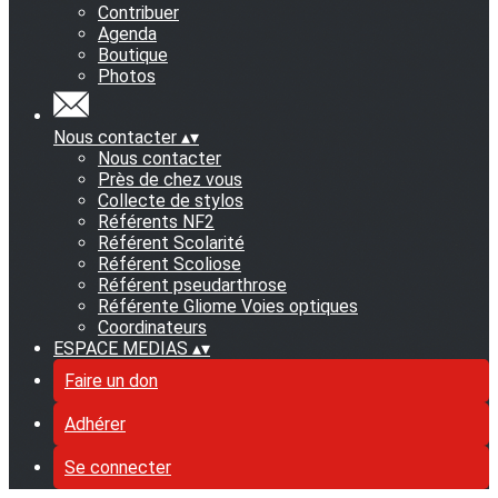
Contribuer
Agenda
Boutique
Photos
Nous contacter
▴
▾
Nous contacter
Près de chez vous
Collecte de stylos
Référents NF2
Référent Scolarité
Référent Scoliose
Référent pseudarthrose
Référente Gliome Voies optiques
Coordinateurs
ESPACE MEDIAS
▴
▾
Faire un don
Adhérer
Se connecter