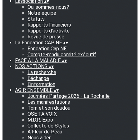
L'association
▴
▾
Qui sommes-nous?
Notre équipe
Statuts
Rapports Financiers
Rapports d'activité
Revue de presse
La Fondation CAP NF
▴
▾
Fondation Cap NF
Compte-rendu comité exécutif
FACE A LA MALADIE
▴
▾
NOS ACTIONS
▴
▾
La recherche
L'échange
L'information
AGIR ENSEMBLE
▴
▾
Journées Partage 2026 - La Rochelle
Les manifestations
Tom et son doudou
OSE TA VOIX
M.D.R. Expo
Collecte de Stylos
A Fleur de Peau
Nous aider