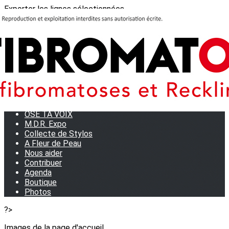
Exporter les lignes sélectionnées
Exporter toutes les colonnes
Exporter uniquement les colonnes affichées
Menu
<
>
Journées Partage 2026 - La Rochelle
Les manifestations
Tom et son doudou
OSE TA VOIX
M.D.R. Expo
Collecte de Stylos
A Fleur de Peau
Nous aider
Contribuer
Agenda
Boutique
Photos
?>
Images de la page d'accueil