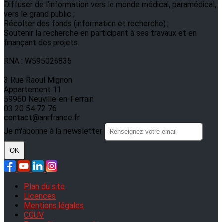
Diffuser de l’information vers le monde médical, paramédical,
vers le grand public ;
Récolter des fonds (information et recherche) ;
Soutenir la recherche en participant à ses travaux et en
finançant des projets.
RNA : W595026835
3 Rue Raoul Mignon
Appartement 11
59960 Neuville-en-Ferrain
03 20 54 72 76
contact@anrfrance.fr
Je m'abonne à la newsletter
OK
Plan du site
Licences
Mentions légales
CGUV