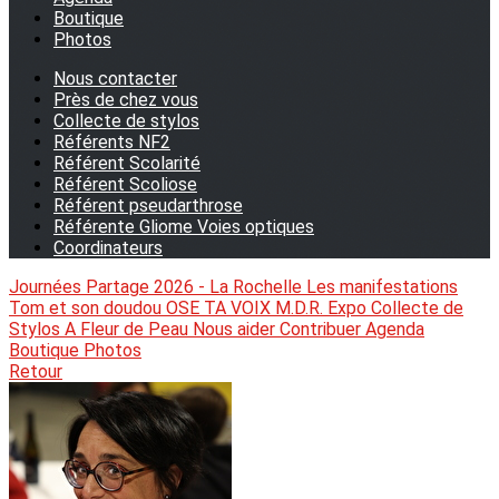
Boutique
Photos
Nous contacter
Près de chez vous
Collecte de stylos
Référents NF2
Référent Scolarité
Référent Scoliose
Référent pseudarthrose
Référente Gliome Voies optiques
Coordinateurs
Journées Partage 2026 - La Rochelle
Les manifestations
Tom et son doudou
OSE TA VOIX
M.D.R. Expo
Collecte de
Stylos
A Fleur de Peau
Nous aider
Contribuer
Agenda
Boutique
Photos
Retour