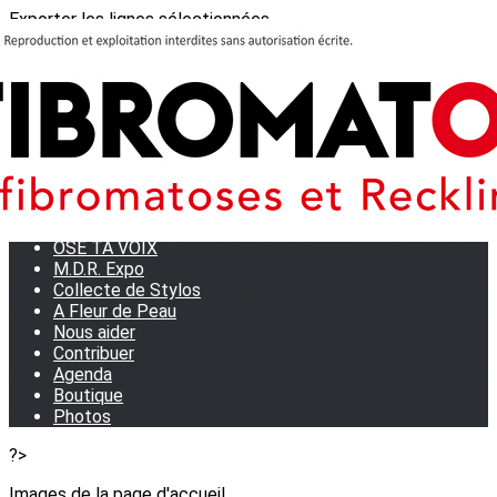
Exporter les lignes sélectionnées
Exporter toutes les colonnes
Exporter uniquement les colonnes affichées
Menu
<
>
Journées Partage 2026 - La Rochelle
Les manifestations
Tom et son doudou
OSE TA VOIX
M.D.R. Expo
Collecte de Stylos
A Fleur de Peau
Nous aider
Contribuer
Agenda
Boutique
Photos
?>
Images de la page d'accueil