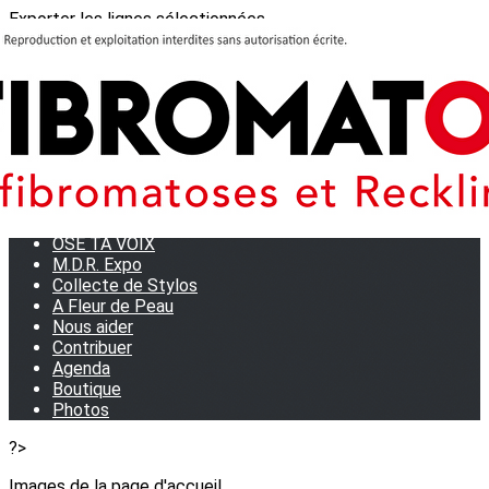
Exporter les lignes sélectionnées
Exporter toutes les colonnes
Exporter uniquement les colonnes affichées
Menu
<
>
Journées Partage 2026 - La Rochelle
Les manifestations
Tom et son doudou
OSE TA VOIX
M.D.R. Expo
Collecte de Stylos
A Fleur de Peau
Nous aider
Contribuer
Agenda
Boutique
Photos
?>
Images de la page d'accueil