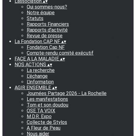
L'association
▴
▾
Qui sommes-nous?
Notre équipe
Statuts
Rapports Financiers
Rapports d'activité
Revue de presse
La Fondation CAP NF
▴
▾
Fondation Cap NF
Compte-rendu comité exécutif
FACE A LA MALADIE
▴
▾
NOS ACTIONS
▴
▾
La recherche
L'échange
L'information
AGIR ENSEMBLE
▴
▾
Journées Partage 2026 - La Rochelle
Les manifestations
Tom et son doudou
OSE TA VOIX
M.D.R. Expo
Collecte de Stylos
A Fleur de Peau
Nous aider