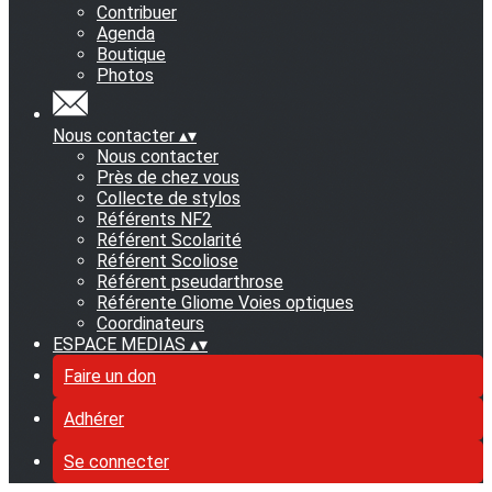
Contribuer
Agenda
Boutique
Photos
Nous contacter
▴
▾
Nous contacter
Près de chez vous
Collecte de stylos
Référents NF2
Référent Scolarité
Référent Scoliose
Référent pseudarthrose
Référente Gliome Voies optiques
Coordinateurs
ESPACE MEDIAS
▴
▾
Faire un don
Adhérer
Se connecter