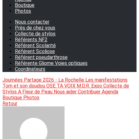
Boutique
Photos
Nous contacter
Près de chez vous
Collecte de stylos
Référents NF2
Référent Scolarité
Référent Scoliose
Référent pseudarthrose
Référente Gliome Voies optiques
Coordinateurs
Journées Partage 2026 - La Rochelle
Les manifestations
Tom et son doudou
OSE TA VOIX
M.D.R. Expo
Collecte de
Stylos
A Fleur de Peau
Nous aider
Contribuer
Agenda
Boutique
Photos
Retour