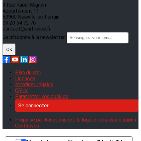
3 Rue Raoul Mignon
Appartement 11
59960 Neuville-en-Ferrain
03 20 54 72 76
contact@anrfrance.fr
Je m'abonne à la newsletter
OK
Plan du site
Licences
Mentions légales
CGUV
Paramétrer vos cookies
Se connecter
Propulsé par AssoConnect, le logiciel des associations
Caritatives