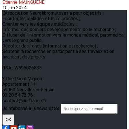
Etienne MAINGUENÉ
10 juin 2024
L'Association Neurofibromatoses a pour objectifs :
Ecouter les malades et leurs proches ;
Orienter vers les équipes médicales ;
Informer des derniers développements de la recherche ;
Diffuser de l’information vers le monde médical, paramédical,
vers le grand public ;
Récolter des fonds (information et recherche) ;
Soutenir la recherche en participant à ses travaux et en
finançant des projets.
RNA : W595026835
3 Rue Raoul Mignon
Appartement 11
59960 Neuville-en-Ferrain
03 20 54 72 76
contact@anrfrance.fr
Je m'abonne à la newsletter
OK