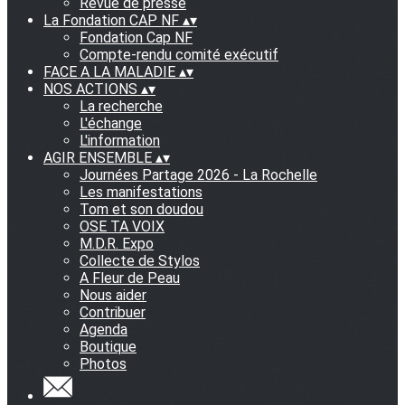
Revue de presse
La Fondation CAP NF
▴
▾
Fondation Cap NF
Compte-rendu comité exécutif
FACE A LA MALADIE
▴
▾
NOS ACTIONS
▴
▾
La recherche
L'échange
L'information
AGIR ENSEMBLE
▴
▾
Journées Partage 2026 - La Rochelle
Les manifestations
Tom et son doudou
OSE TA VOIX
M.D.R. Expo
Collecte de Stylos
A Fleur de Peau
Nous aider
Contribuer
Agenda
Boutique
Photos