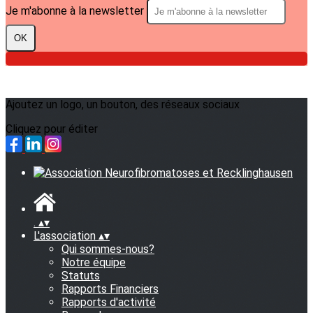
Je m'abonne à la newsletter
OK
Ajoutez un logo, un bouton, des réseaux sociaux
Cliquez pour éditer
.
▴
▾
L'association
▴
▾
Qui sommes-nous?
Notre équipe
Statuts
Rapports Financiers
Rapports d'activité