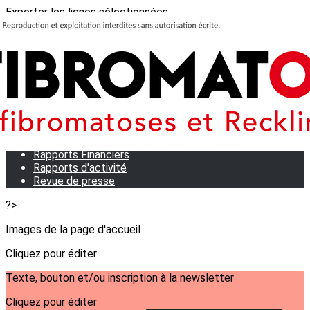
Exporter les lignes sélectionnées
Exporter toutes les colonnes
Exporter uniquement les colonnes affichées
Menu
<
>
Qui sommes-nous?
Notre équipe
Statuts
Rapports Financiers
Rapports d'activité
Revue de presse
?>
Images de la page d'accueil
Cliquez pour éditer
Texte, bouton et/ou inscription à la newsletter
Cliquez pour éditer