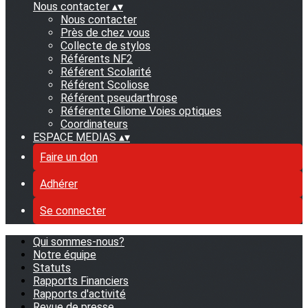
Nous contacter
▴
▾
Nous contacter
Près de chez vous
Collecte de stylos
Référents NF2
Référent Scolarité
Référent Scoliose
Référent pseudarthrose
Référente Gliome Voies optiques
Coordinateurs
ESPACE MEDIAS
▴
▾
Faire un don
Adhérer
Se connecter
Qui sommes-nous?
Notre équipe
Statuts
Rapports Financiers
Rapports d'activité
Revue de presse