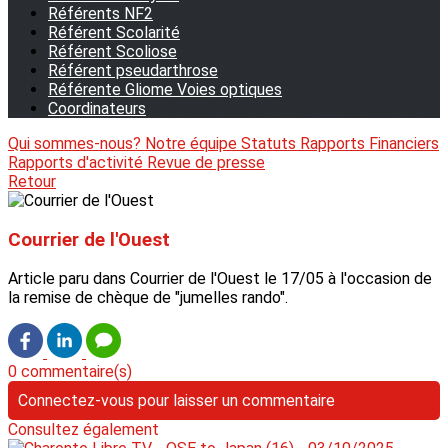
Référents NF2
Référent Scolarité
Référent Scoliose
Référent pseudarthrose
Référente Gliome Voies optiques
Coordinateurs
Qui sommes-nous?
Notre équipe
Statuts
Rapports Financiers
Rapports d'activité
Revue de presse
Retour
Courrier de l'Ouest
Article paru dans Courrier de l'Ouest le 17/05 à l'occasion de
la remise de chèque de "jumelles rando".
0 commentaire(s)
Connectez-vous pour laisser un commentaire
Consultez également