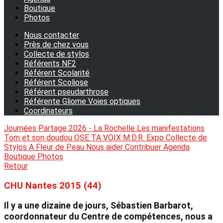
Boutique
Photos
Nous contacter
Près de chez vous
Collecte de stylos
Référents NF2
Référent Scolarité
Référent Scoliose
Référent pseudarthrose
Référente Gliome Voies optiques
Coordinateurs
Journées Partage 2026 - La Rochelle
Les manifestations
Tom et son doudou
OSE TA VOIX
M.D.R. Expo
Collecte de
Stylos
A Fleur de Peau
Nous aider
Contribuer
Agenda
Boutique
Photos
Retour
CHU Nantes 2015 (44)
Il y a une dizaine de jours, Sébastien Barbarot,
coordonnateur du Centre de compétences, nous a