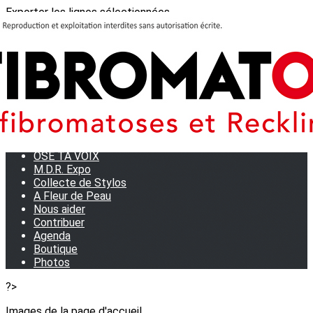
Exporter les lignes sélectionnées
Exporter toutes les colonnes
Exporter uniquement les colonnes affichées
Menu
<
>
Journées Partage 2026 - La Rochelle
Les manifestations
Tom et son doudou
OSE TA VOIX
M.D.R. Expo
Collecte de Stylos
A Fleur de Peau
Nous aider
Contribuer
Agenda
Boutique
Photos
?>
Images de la page d'accueil