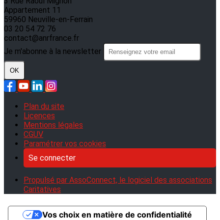
3 Rue Raoul Mignon
Appartement 11
59960 Neuville-en-Ferrain
03 20 54 72 76
contact@anrfrance.fr
Je m'abonne à la newsletter
OK
Plan du site
Licences
Mentions légales
CGUV
Paramétrer vos cookies
Se connecter
Propulsé par AssoConnect, le logiciel des associations
Caritatives
Vos choix en matière de confidentialité