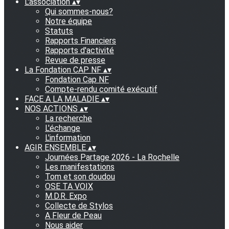
L'association
▴
▾
Qui sommes-nous?
Notre équipe
Statuts
Rapports Financiers
Rapports d'activité
Revue de presse
La Fondation CAP NF
▴
▾
Fondation Cap NF
Compte-rendu comité exécutif
FACE A LA MALADIE
▴
▾
NOS ACTIONS
▴
▾
La recherche
L'échange
L'information
AGIR ENSEMBLE
▴
▾
Journées Partage 2026 - La Rochelle
Les manifestations
Tom et son doudou
OSE TA VOIX
M.D.R. Expo
Collecte de Stylos
A Fleur de Peau
Nous aider