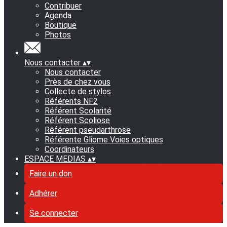
Contribuer
Agenda
Boutique
Photos
Nous contacter
▴
▾
Nous contacter
Près de chez vous
Collecte de stylos
Référents NF2
Référent Scolarité
Référent Scoliose
Référent pseudarthrose
Référente Gliome Voies optiques
Coordinateurs
ESPACE MEDIAS
▴
▾
Faire un don
Adhérer
Se connecter