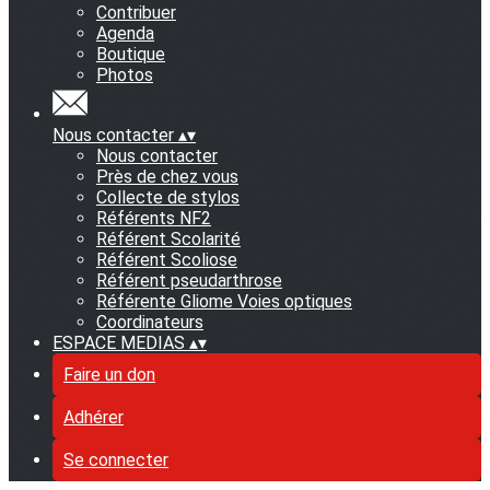
Contribuer
Agenda
Boutique
Photos
Nous contacter
▴
▾
Nous contacter
Près de chez vous
Collecte de stylos
Référents NF2
Référent Scolarité
Référent Scoliose
Référent pseudarthrose
Référente Gliome Voies optiques
Coordinateurs
ESPACE MEDIAS
▴
▾
Faire un don
Adhérer
Se connecter