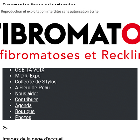
Exporter les lignes sélectionnées
Exporter toutes les colonnes
Exporter uniquement les colonnes affichées
Menu
<
>
Journées Partage 2026 - La Rochelle
Les manifestations
Tom et son doudou
OSE TA VOIX
M.D.R. Expo
Collecte de Stylos
A Fleur de Peau
Nous aider
Contribuer
Agenda
Boutique
Photos
?>
Images de la page d'accueil