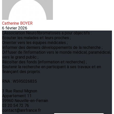
Catherine BOYER
6 février 2026
L'Association Neurofibromatoses a pour objectifs :
Ecouter les malades et leurs proches ;
Orienter vers les équipes médicales ;
Informer des derniers développements de la recherche ;
Diffuser de l’information vers le monde médical, paramédical,
vers le grand public ;
Récolter des fonds (information et recherche) ;
Soutenir la recherche en participant à ses travaux et en
finançant des projets.
RNA : W595026835
3 Rue Raoul Mignon
Appartement 11
59960 Neuville-en-Ferrain
03 20 54 72 76
contact@anrfrance.fr