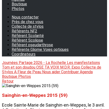
Boutique
Photos
Nous contacter
Près de chez vous
Collecte de stylos
Référents NF2
Référent Scolarité
Référent Scoliose
Référent pseudarthrose
Référente Gliome Voies optiques
Coordinateurs
Journées Partage 2026 - La Rochelle
Les manifestations
Tom et son doudou
OSE TA VOIX
M.D.R. Expo
Collecte de
Stylos
A Fleur de Peau
Nous aider
Contribuer
Agenda
Boutique
Photos
Retour
Sainghin-en-Weppes 2015 (59)
Ecole Sainte-Marie de Sainghin-en-Weppes, le 3 avril.