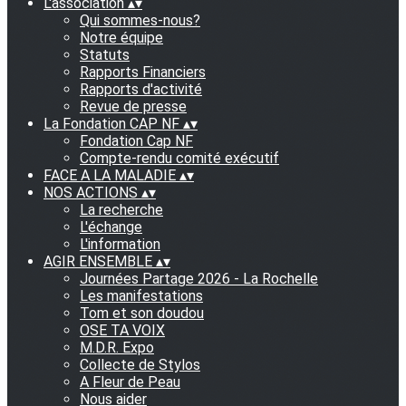
L'association
▴
▾
Qui sommes-nous?
Notre équipe
Statuts
Rapports Financiers
Rapports d'activité
Revue de presse
La Fondation CAP NF
▴
▾
Fondation Cap NF
Compte-rendu comité exécutif
FACE A LA MALADIE
▴
▾
NOS ACTIONS
▴
▾
La recherche
L'échange
L'information
AGIR ENSEMBLE
▴
▾
Journées Partage 2026 - La Rochelle
Les manifestations
Tom et son doudou
OSE TA VOIX
M.D.R. Expo
Collecte de Stylos
A Fleur de Peau
Nous aider