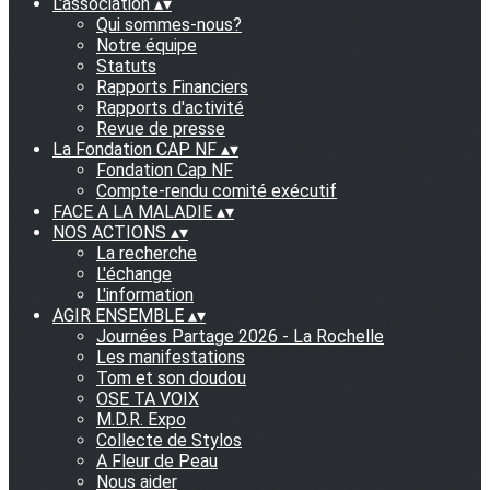
L'association
▴
▾
Qui sommes-nous?
Notre équipe
Statuts
Rapports Financiers
Rapports d'activité
Revue de presse
La Fondation CAP NF
▴
▾
Fondation Cap NF
Compte-rendu comité exécutif
FACE A LA MALADIE
▴
▾
NOS ACTIONS
▴
▾
La recherche
L'échange
L'information
AGIR ENSEMBLE
▴
▾
Journées Partage 2026 - La Rochelle
Les manifestations
Tom et son doudou
OSE TA VOIX
M.D.R. Expo
Collecte de Stylos
A Fleur de Peau
Nous aider