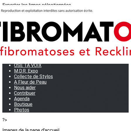
Exporter les lignes sélectionnées
Exporter toutes les colonnes
Exporter uniquement les colonnes affichées
Menu
<
>
Journées Partage 2026 - La Rochelle
Les manifestations
Tom et son doudou
OSE TA VOIX
M.D.R. Expo
Collecte de Stylos
A Fleur de Peau
Nous aider
Contribuer
Agenda
Boutique
Photos
?>
Images de la page d'accueil