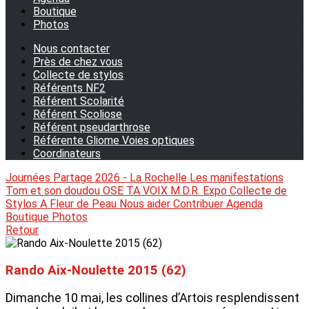
Boutique
Photos
Nous contacter
Près de chez vous
Collecte de stylos
Référents NF2
Référent Scolarité
Référent Scoliose
Référent pseudarthrose
Référente Gliome Voies optiques
Coordinateurs
Journées Partage 2026 - La Rochelle
Les manifestations
Tom et son doudou
OSE TA VOIX
M.D.R. Expo
Collecte de
Stylos
A Fleur de Peau
Nous aider
Contribuer
Agenda
Boutique
Photos
Retour
Rando Aix-Noulette 2015 (62)
Dimanche 10 mai, les collines d’Artois resplendissent