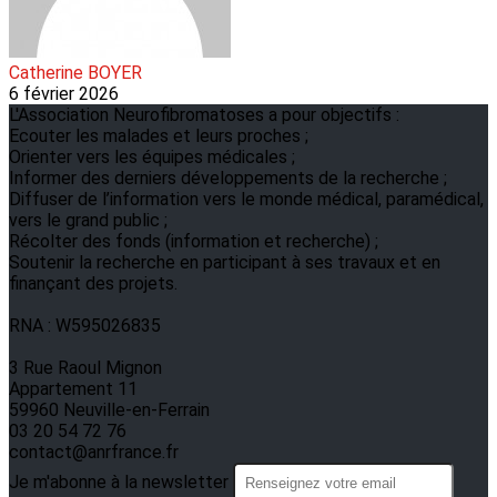
Catherine BOYER
6 février 2026
L'Association Neurofibromatoses a pour objectifs :
Ecouter les malades et leurs proches ;
Orienter vers les équipes médicales ;
Informer des derniers développements de la recherche ;
Diffuser de l’information vers le monde médical, paramédical,
vers le grand public ;
Récolter des fonds (information et recherche) ;
Soutenir la recherche en participant à ses travaux et en
finançant des projets.
RNA : W595026835
3 Rue Raoul Mignon
Appartement 11
59960 Neuville-en-Ferrain
03 20 54 72 76
contact@anrfrance.fr
Je m'abonne à la newsletter