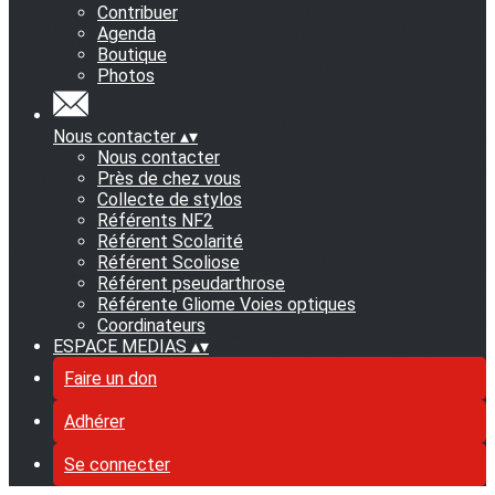
Contribuer
Agenda
Boutique
Photos
Nous contacter
▴
▾
Nous contacter
Près de chez vous
Collecte de stylos
Référents NF2
Référent Scolarité
Référent Scoliose
Référent pseudarthrose
Référente Gliome Voies optiques
Coordinateurs
ESPACE MEDIAS
▴
▾
Faire un don
Adhérer
Se connecter