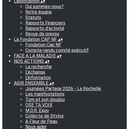
L'association
▴
▾
Qui sommes-nous?
Notre équipe
Statuts
Rapports Financiers
Rapports d'activité
Revue de presse
La Fondation CAP NF
▴
▾
Fondation Cap NF
Compte-rendu comité exécutif
FACE A LA MALADIE
▴
▾
NOS ACTIONS
▴
▾
La recherche
L'échange
L'information
AGIR ENSEMBLE
▴
▾
Journées Partage 2026 - La Rochelle
Les manifestations
Tom et son doudou
OSE TA VOIX
M.D.R. Expo
Collecte de Stylos
A Fleur de Peau
Nous aider