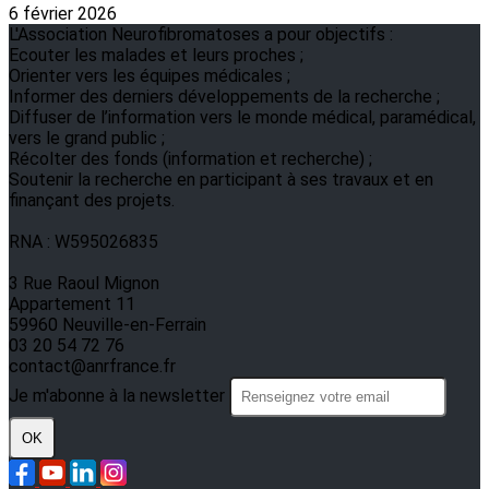
6 février 2026
L'Association Neurofibromatoses a pour objectifs :
Ecouter les malades et leurs proches ;
Orienter vers les équipes médicales ;
Informer des derniers développements de la recherche ;
Diffuser de l’information vers le monde médical, paramédical,
vers le grand public ;
Récolter des fonds (information et recherche) ;
Soutenir la recherche en participant à ses travaux et en
finançant des projets.
RNA : W595026835
3 Rue Raoul Mignon
Appartement 11
59960 Neuville-en-Ferrain
03 20 54 72 76
contact@anrfrance.fr
Je m'abonne à la newsletter
OK