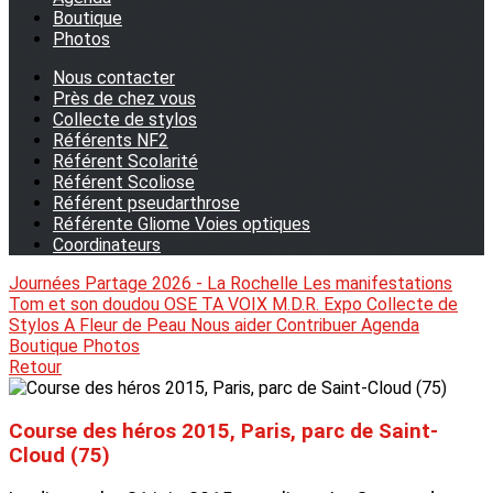
Boutique
Photos
Nous contacter
Près de chez vous
Collecte de stylos
Référents NF2
Référent Scolarité
Référent Scoliose
Référent pseudarthrose
Référente Gliome Voies optiques
Coordinateurs
Journées Partage 2026 - La Rochelle
Les manifestations
Tom et son doudou
OSE TA VOIX
M.D.R. Expo
Collecte de
Stylos
A Fleur de Peau
Nous aider
Contribuer
Agenda
Boutique
Photos
Retour
Course des héros 2015, Paris, parc de Saint-
Cloud (75)