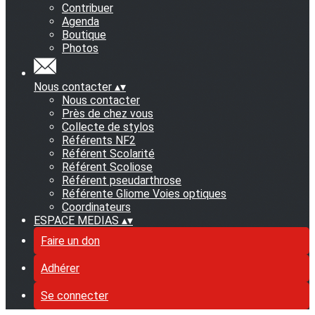
Contribuer
Agenda
Boutique
Photos
Nous contacter
▴
▾
Nous contacter
Près de chez vous
Collecte de stylos
Référents NF2
Référent Scolarité
Référent Scoliose
Référent pseudarthrose
Référente Gliome Voies optiques
Coordinateurs
ESPACE MEDIAS
▴
▾
Faire un don
Adhérer
Se connecter