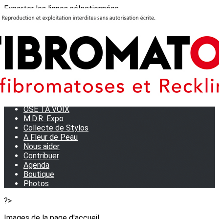
Exporter les lignes sélectionnées
Exporter toutes les colonnes
Exporter uniquement les colonnes affichées
Menu
<
>
Journées Partage 2026 - La Rochelle
Les manifestations
Tom et son doudou
OSE TA VOIX
M.D.R. Expo
Collecte de Stylos
A Fleur de Peau
Nous aider
Contribuer
Agenda
Boutique
Photos
?>
Images de la page d'accueil