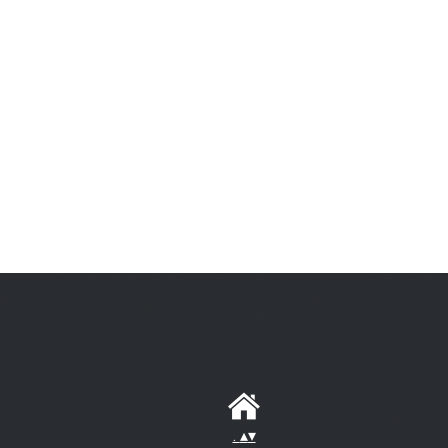
.
▴
▾