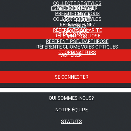
COLLECTE DE STYLOS
NOUS CONTACTER
ESPACE MEDIAS
▴
▾
A FLEUR DE PEAU
PRÈS DE CHEZ VOUS
NOUS AIDER
COLLECTE DE STYLOS
CONTRIBUER
RÉFÉRENTS NF2
AGENDA
RÉFÉRENT SCOLARITÉ
BOUTIQUE
FAIRE UN DON
RÉFÉRENT SCOLIOSE
PHOTOS
RÉFÉRENT PSEUDARTHROSE
RÉFÉRENTE GLIOME VOIES OPTIQUES
COORDINATEURS
ADHÉRER
SE CONNECTER
QUI SOMMES-NOUS?
NOTRE ÉQUIPE
STATUTS