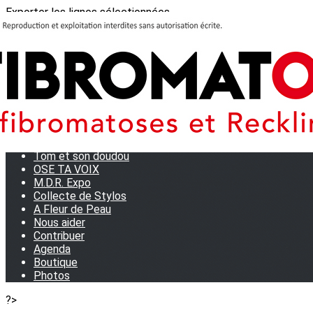
Exporter les lignes sélectionnées
Exporter toutes les colonnes
Exporter uniquement les colonnes affichées
Menu
<
>
Journées Partage 2026 - La Rochelle
Les manifestations
Tom et son doudou
OSE TA VOIX
M.D.R. Expo
Collecte de Stylos
A Fleur de Peau
Nous aider
Contribuer
Agenda
Boutique
Photos
?>