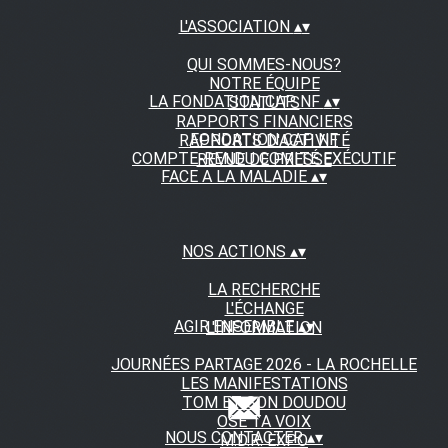
L'ASSOCIATION
▴
▾
QUI SOMMES-NOUS?
NOTRE ÉQUIPE
LA FONDATION CAP NF
▴
▾
STATUTS
RAPPORTS FINANCIERS
FONDATION CAP NF
RAPPORTS D'ACTIVITÉ
COMPTE-RENDU COMITÉ EXÉCUTIF
REVUE DE PRESSE
FACE A LA MALADIE
▴
▾
NOS ACTIONS
▴
▾
LA RECHERCHE
L'ÉCHANGE
AGIR ENSEMBLE
▴
▾
L'INFORMATION
JOURNÉES PARTAGE 2026 - LA ROCHELLE
LES MANIFESTATIONS
TOM ET SON DOUDOU
OSE TA VOIX
NOUS CONTACTER
▴
▾
M.D.R. EXPO