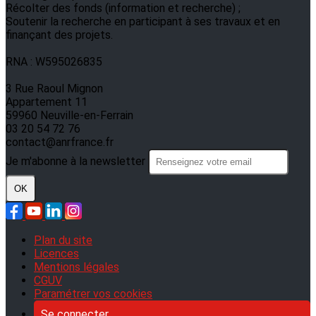
Récolter des fonds (information et recherche) ;
Soutenir la recherche en participant à ses travaux et en
finançant des projets.
RNA : W595026835
3 Rue Raoul Mignon
Appartement 11
59960 Neuville-en-Ferrain
03 20 54 72 76
contact@anrfrance.fr
Je m'abonne à la newsletter
OK
Plan du site
Licences
Mentions légales
CGUV
Paramétrer vos cookies
Se connecter