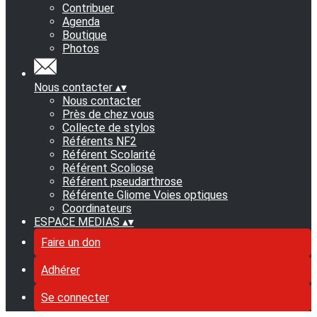
Contribuer
Agenda
Boutique
Photos
Nous contacter
▴
▾
Nous contacter
Près de chez vous
Collecte de stylos
Référents NF2
Référent Scolarité
Référent Scoliose
Référent pseudarthrose
Référente Gliome Voies optiques
Coordinateurs
ESPACE MEDIAS
▴
▾
Faire un don
Adhérer
Se connecter