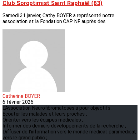
Club Soroptimist Saint Raphaël (83)
Samedi 31 janvier, Cathy BOYER a représenté notre
association et la Fondation CAP NF auprès des...
Catherine BOYER
6 février 2026
L'Association Neurofibromatoses a pour objectifs :
Ecouter les malades et leurs proches ;
Orienter vers les équipes médicales ;
Informer des derniers développements de la recherche ;
Diffuser de l’information vers le monde médical, paramédical,
vers le grand public ;