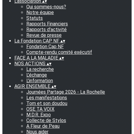
L'association
▴
▾
Qui sommes-nous?
Notre équipe
Statuts
Rapports Financiers
Rapports d'activité
Revue de presse
La Fondation CAP NF
▴
▾
Fondation Cap NF
Compte-rendu comité exécutif
FACE A LA MALADIE
▴
▾
NOS ACTIONS
▴
▾
La recherche
L'échange
L'information
AGIR ENSEMBLE
▴
▾
Journées Partage 2026 - La Rochelle
Les manifestations
Tom et son doudou
OSE TA VOIX
M.D.R. Expo
Collecte de Stylos
A Fleur de Peau
Nous aider