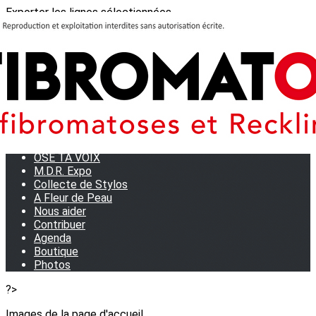
Exporter les lignes sélectionnées
Exporter toutes les colonnes
Exporter uniquement les colonnes affichées
Menu
<
>
Journées Partage 2026 - La Rochelle
Les manifestations
Tom et son doudou
OSE TA VOIX
M.D.R. Expo
Collecte de Stylos
A Fleur de Peau
Nous aider
Contribuer
Agenda
Boutique
Photos
?>
Images de la page d'accueil