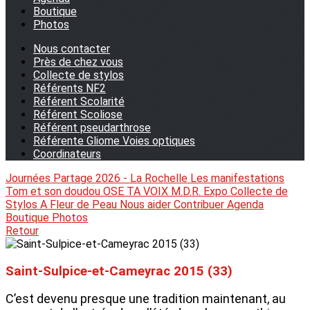
Boutique
Photos
Nous contacter
Près de chez vous
Collecte de stylos
Référents NF2
Référent Scolarité
Référent Scoliose
Référent pseudarthrose
Référente Gliome Voies optiques
Coordinateurs
Journées Partage 2026 - La Rochelle
Les manifestations
Tom et son doudou
OSE TA VOIX
M.D.R. Expo
Collecte de
Stylos
A Fleur de Peau
Nous aider
Contribuer
Agenda
Boutique
Photos
Retour
Saint-Sulpice-et-Cameyrac 2015 (33)
C’est devenu presque une tradition maintenant, au