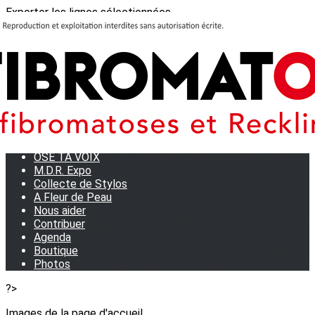
Exporter les lignes sélectionnées
Exporter toutes les colonnes
Exporter uniquement les colonnes affichées
Menu
<
>
Journées Partage 2026 - La Rochelle
Les manifestations
Tom et son doudou
OSE TA VOIX
M.D.R. Expo
Collecte de Stylos
A Fleur de Peau
Nous aider
Contribuer
Agenda
Boutique
Photos
?>
Images de la page d'accueil