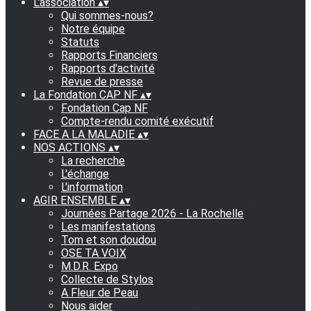
L'association
▴
▾
Qui sommes-nous?
Notre équipe
Statuts
Rapports Financiers
Rapports d'activité
Revue de presse
La Fondation CAP NF
▴
▾
Fondation Cap NF
Compte-rendu comité exécutif
FACE A LA MALADIE
▴
▾
NOS ACTIONS
▴
▾
La recherche
L'échange
L'information
AGIR ENSEMBLE
▴
▾
Journées Partage 2026 - La Rochelle
Les manifestations
Tom et son doudou
OSE TA VOIX
M.D.R. Expo
Collecte de Stylos
A Fleur de Peau
Nous aider