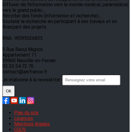
Diffuser de l’information vers le monde médical, paramédical,
vers le grand public ;
Récolter des fonds (information et recherche) ;
Soutenir la recherche en participant à ses travaux et en
finançant des projets.
RNA : W595026835
3 Rue Raoul Mignon
Appartement 11
59960 Neuville-en-Ferrain
03 20 54 72 76
contact@anrfrance.fr
Je m'abonne à la newsletter
OK
Plan du site
Licences
Mentions légales
CGUV