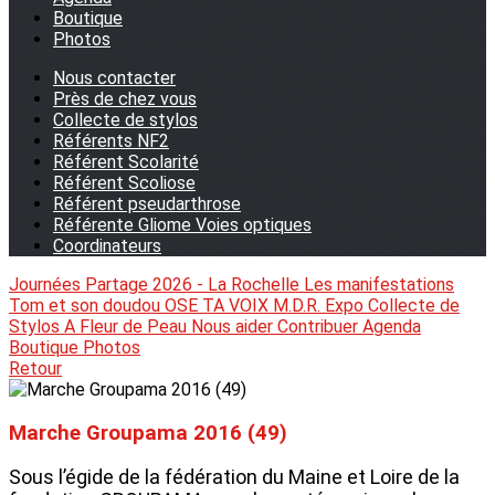
Boutique
Photos
Nous contacter
Près de chez vous
Collecte de stylos
Référents NF2
Référent Scolarité
Référent Scoliose
Référent pseudarthrose
Référente Gliome Voies optiques
Coordinateurs
Journées Partage 2026 - La Rochelle
Les manifestations
Tom et son doudou
OSE TA VOIX
M.D.R. Expo
Collecte de
Stylos
A Fleur de Peau
Nous aider
Contribuer
Agenda
Boutique
Photos
Retour
Marche Groupama 2016 (49)
Sous l’égide de la fédération du Maine et Loire de la