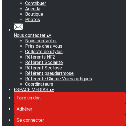
Contribuer
Agenda
Boutique
Photos
Nous contacter
▴
▾
Nous contacter
Près de chez vous
Collecte de stylos
Référents NF2
Référent Scolarité
Référent Scoliose
Référent pseudarthrose
Référente Gliome Voies optiques
Coordinateurs
ESPACE MEDIAS
▴
▾
Faire un don
Adhérer
Se connecter