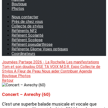
Boutique
Photos
Nous contacter
Près de chez vous
Collecte de stylos
Référents NF2
Référent Scolarité
Référent Scoliose
Référent pseudarthrose
Référente Gliome Voies optiques
Coordinateurs
Journées Partage 2026 - La Rochelle
Les manifestations
Tom et son doudou
OSE TA VOIX
M.D.R. Expo
Collecte de
Stylos
A Fleur de Peau
Nous aider
Contribuer
Agenda
Boutique
Photos
Retour
Concert – Avrechy (60)
C’est une superbe balade musicale et vocale que