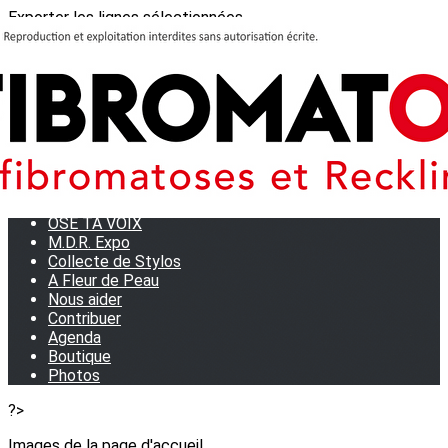
Exporter les lignes sélectionnées
Exporter toutes les colonnes
Exporter uniquement les colonnes affichées
Menu
<
>
Journées Partage 2026 - La Rochelle
Les manifestations
Tom et son doudou
OSE TA VOIX
M.D.R. Expo
Collecte de Stylos
A Fleur de Peau
Nous aider
Contribuer
Agenda
Boutique
Photos
?>
Images de la page d'accueil