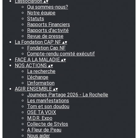
L'association
▴
▾
Qui sommes-nous?
Notre équipe
Statuts
Rapports Financiers
Rapports d'activité
Revue de presse
La Fondation CAP NF
▴
▾
Fondation Cap NF
Compte-rendu comité exécutif
FACE A LA MALADIE
▴
▾
NOS ACTIONS
▴
▾
La recherche
L'échange
L'information
AGIR ENSEMBLE
▴
▾
Journées Partage 2026 - La Rochelle
Les manifestations
Tom et son doudou
OSE TA VOIX
M.D.R. Expo
Collecte de Stylos
A Fleur de Peau
Nous aider