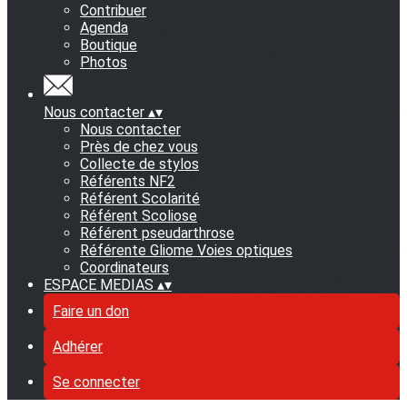
Contribuer
Agenda
Boutique
Photos
Nous contacter
▴
▾
Nous contacter
Près de chez vous
Collecte de stylos
Référents NF2
Référent Scolarité
Référent Scoliose
Référent pseudarthrose
Référente Gliome Voies optiques
Coordinateurs
ESPACE MEDIAS
▴
▾
Faire un don
Adhérer
Se connecter