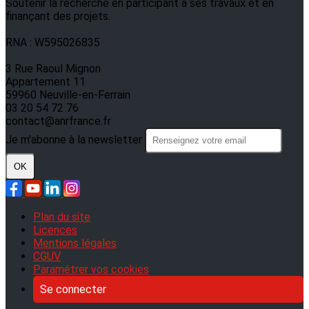
Soutenir la recherche en participant à ses travaux et en
finançant des projets.
RNA : W595026835
3 Rue Raoul Mignon
Appartement 11
59960 Neuville-en-Ferrain
03 20 54 72 76
contact@anrfrance.fr
Je m'abonne à la newsletter
OK
Plan du site
Licences
Mentions légales
CGUV
Paramétrer vos cookies
Se connecter